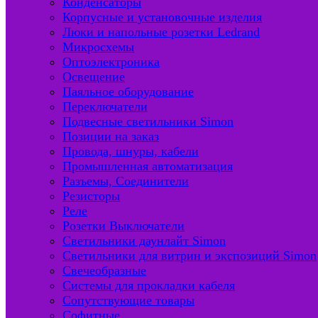
Конденсаторы
Корпусные и установочные изделия
Люки и напольные розетки Ledrand
Микросхемы
Оптоэлектроника
Освещение
Паяльное оборудование
Переключатели
Подвесные светильники Simon
Позиции на заказ
Провода, шнуры, кабели
Промышленная автоматизация
Разъемы, Соединители
Резисторы
Реле
Розетки Выключатели
Светильники даунлайт Simon
Светильники для витрин и экспозиций Simon
Свечеобразные
Системы для прокладки кабеля
Сопутствующие товары
Софитные