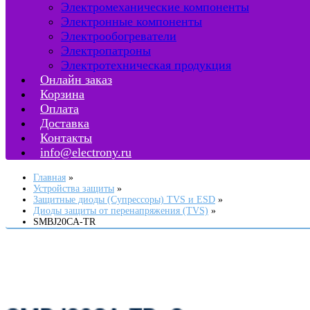
Электромеханические компоненты
Электронные компоненты
Электрообогреватели
Электропатроны
Электротехническая продукция
Онлайн заказ
Корзина
Оплата
Доставка
Контакты
info@electrony.ru
Главная
Устройства защиты
Защитные диоды (Супрессоры) TVS и ESD
Диоды защиты от перенапряжения (TVS)
SMBJ20CA-TR