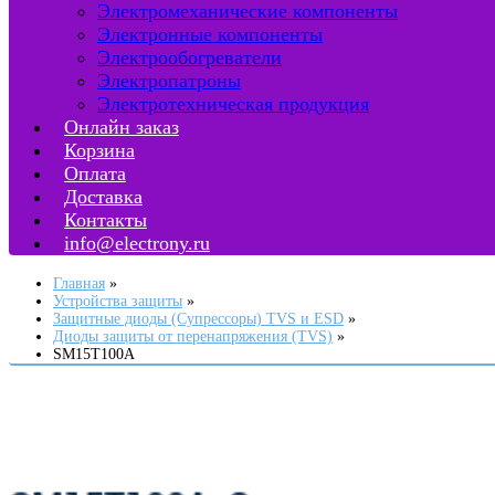
Электромеханические компоненты
Электронные компоненты
Электрообогреватели
Электропатроны
Электротехническая продукция
Онлайн заказ
Корзина
Оплата
Доставка
Контакты
info@electrony.ru
Главная
Устройства защиты
Защитные диоды (Супрессоры) TVS и ESD
Диоды защиты от перенапряжения (TVS)
SM15T100A