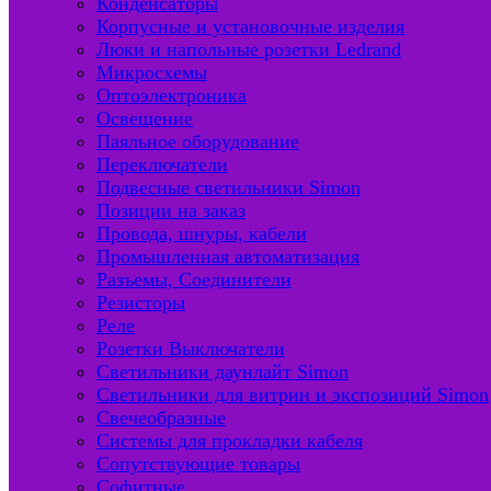
Конденсаторы
Корпусные и установочные изделия
Люки и напольные розетки Ledrand
Микросхемы
Оптоэлектроника
Освещение
Паяльное оборудование
Переключатели
Подвесные светильники Simon
Позиции на заказ
Провода, шнуры, кабели
Промышленная автоматизация
Разъемы, Соединители
Резисторы
Реле
Розетки Выключатели
Светильники даунлайт Simon
Светильники для витрин и экспозиций Simon
Свечеобразные
Системы для прокладки кабеля
Сопутствующие товары
Софитные