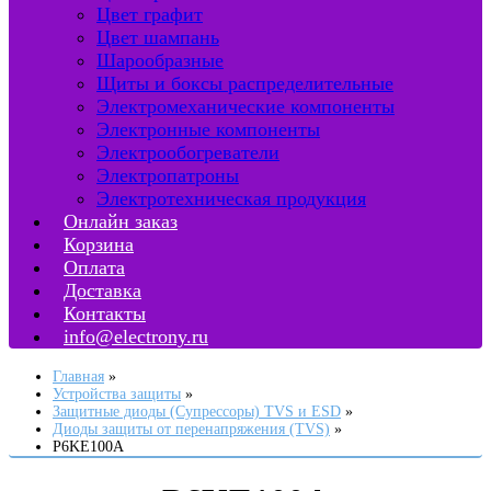
Цвет графит
Цвет шампань
Шарообразные
Щиты и боксы распределительные
Электромеханические компоненты
Электронные компоненты
Электрообогреватели
Электропатроны
Электротехническая продукция
Онлайн заказ
Корзина
Оплата
Доставка
Контакты
info@electrony.ru
Главная
Устройства защиты
Защитные диоды (Супрессоры) TVS и ESD
Диоды защиты от перенапряжения (TVS)
P6KE100A