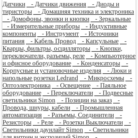
Датчики
- Датчики движения
- Диоды и
тиристоры
- Домашняя техника и электроника
- Домофоны, звонки и кнопки
- Зеркальные
- Измерительные приборы
- Индуктивные
компоненты
- Инструмент
- Источники
питания
- Кабель Провод
- Капсульные
-
Кварцы, фильтры, осцилляторы
- Кнопки,
переключатели, разъемы, реле
- Компьютерное
и офисное оборудование
- Конденсаторы
-
Корпусные и установочные изделия
- Люки и
напольные розетки Ledrand
- Микросхемы
-
Оптоэлектроника
- Освещение
- Паяльное
оборудование
- Переключатели
- Подвесные
светильники Simon
- Позиции на заказ
-
Провода, шнуры, кабели
- Промышленная
автоматизация
- Разъемы, Соединители
-
Резисторы
- Реле
- Розетки Выключатели
-
Светильники даунлайт Simon
- Светильники
для витрин и экспозиций Simon
-