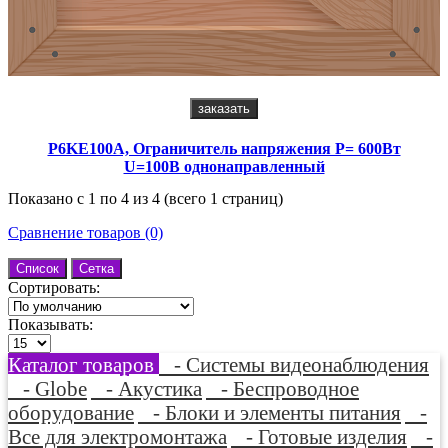
заказать
P6KE100A, Ограничитель напряжения Р= 600Вт
U=100В однонаправленный
Показано с 1 по 4 из 4 (всего 1 страниц)
Сравнение товаров (0)
Список
Сетка
Сортировать:
Показывать:
Каталог товаров
- Системы видеонаблюдения
- Globe
- Акустика
- Беспроводное
оборудование
- Блоки и элементы питания
-
Все для электромонтажа
- Готовые изделия
-