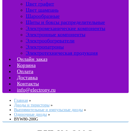
Цвет графит
Цвет шампань
Шарообразные
Щиты и боксы распределительные
Электромеханические компоненты
Электронные компоненты
Электрообогреватели
Электропатроны
Электротехническая продукция
Онлайн заказ
Корзина
Оплата
Доставка
Контакты
info@electrony.ru
Главная
Диоды и тиристоры
Выпрямительные и импульсные диоды
Одиночные диоды
BYW80-200G