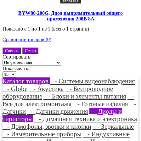
заказать
BYW80-200G, Диод выпрямительный общего
применения 200В 8А
Показано с 1 по 1 из 1 (всего 1 страниц)
Сравнение товаров (0)
Список
Сетка
Сортировать:
Показывать:
Каталог товаров
- Системы видеонаблюдения
- Globe
- Акустика
- Беспроводное
оборудование
- Блоки и элементы питания
-
Все для электромонтажа
- Готовые изделия
-
Датчики
- Датчики движения
- Диоды и
тиристоры
- Домашняя техника и электроника
- Домофоны, звонки и кнопки
- Зеркальные
- Измерительные приборы
- Индуктивные