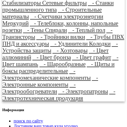
Стабилизаторы Сетевые фильтры
- Станки
промышленного типа
- Строительные
материалы
- Счетчики электроэнергии
Меркурий
- Телеблоки, колонны, напольные
розетки
- Тены Спирали
- Теплый пол
-
Транзисторы
- Тройники вилки
- Трубы ПВХ
ПНД и аксессуары
- Удлинители Колодки
-
Устройства защиты
- Хозтовары
- Цвет
аллюминий
- Цвет бронза
- Цвет графит
-
Цвет шампань
- Шарообразные
- Щиты и
боксы распределительные
-
Электромеханические компоненты
-
Электронные компоненты
-
Электрообогреватели
- Электропатроны
-
Электротехническая продукция
Информация
поиск по сайту
Доставим ваш товар куда угодно