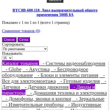
заказать
BYC8B-600,118, Диод выпрямительный общего
применения 500В 8А
Показано с 1 по 1 из 1 (всего 1 страниц)
Сравнение товаров (0)
Список
Сетка
Сортировать:
Показывать:
Каталог товаров
- Системы видеонаблюдения
- Globe
- Акустика
- Беспроводное
оборудование
- Блоки и элементы питания
-
Все для электромонтажа
- Готовые изделия
-
Датчики
- Датчики движения
- Диоды и
тиристоры
- Домашняя техника и электроника
- Домофоны, звонки и кнопки
- Зеркальные
- Измерительные приборы
- Индуктивные