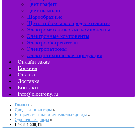
Цвет графит
Цвет шампань
Шарообразные
Щиты и боксы распределительные
Электромеханические компоненты
Электронные компоненты
Электрообогреватели
Электропатроны
Электротехническая продукция
Онлайн заказ
Корзина
Оплата
Доставка
Контакты
info@electrony.ru
Главная
Диоды и тиристоры
Выпрямительные и импульсные диоды
Одиночные диоды
BYC8B-600,118