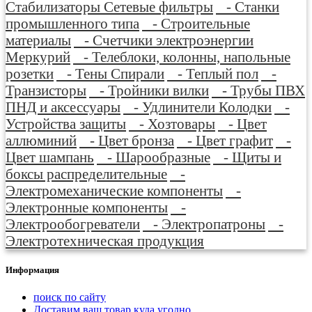
Стабилизаторы Сетевые фильтры
- Станки
промышленного типа
- Строительные
материалы
- Счетчики электроэнергии
Меркурий
- Телеблоки, колонны, напольные
розетки
- Тены Спирали
- Теплый пол
-
Транзисторы
- Тройники вилки
- Трубы ПВХ
ПНД и аксессуары
- Удлинители Колодки
-
Устройства защиты
- Хозтовары
- Цвет
аллюминий
- Цвет бронза
- Цвет графит
-
Цвет шампань
- Шарообразные
- Щиты и
боксы распределительные
-
Электромеханические компоненты
-
Электронные компоненты
-
Электрообогреватели
- Электропатроны
-
Электротехническая продукция
Информация
поиск по сайту
Доставим ваш товар куда угодно