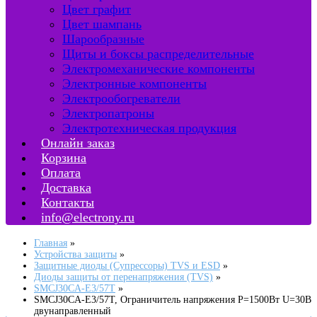
Цвет графит
Цвет шампань
Шарообразные
Щиты и боксы распределительные
Электромеханические компоненты
Электронные компоненты
Электрообогреватели
Электропатроны
Электротехническая продукция
Онлайн заказ
Корзина
Оплата
Доставка
Контакты
info@electrony.ru
Главная
Устройства защиты
Защитные диоды (Супрессоры) TVS и ESD
Диоды защиты от перенапряжения (TVS)
SMCJ30CA-E3/57T
SMCJ30CA-E3/57T, Ограничитель напряжения Р=1500Вт U=30В
двунаправленный