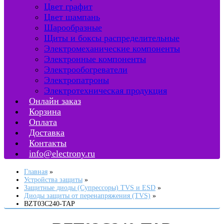
Цвет графит
Цвет шампань
Шарообразные
Щиты и боксы распределительные
Электромеханические компоненты
Электронные компоненты
Электрообогреватели
Электропатроны
Электротехническая продукция
Онлайн заказ
Корзина
Оплата
Доставка
Контакты
info@electrony.ru
Главная
Устройства защиты
Защитные диоды (Супрессоры) TVS и ESD
Диоды защиты от перенапряжения (TVS)
BZT03C240-TAP