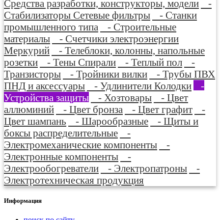
Средства разработки, конструкторы, модели
-
Стабилизаторы Сетевые фильтры
- Станки
промышленного типа
- Строительные
материалы
- Счетчики электроэнергии
Меркурий
- Телеблоки, колонны, напольные
розетки
- Тены Спирали
- Теплый пол
-
Транзисторы
- Тройники вилки
- Трубы ПВХ
ПНД и аксессуары
- Удлинители Колодки
-
Устройства защиты
- Хозтовары
- Цвет
аллюминий
- Цвет бронза
- Цвет графит
-
Цвет шампань
- Шарообразные
- Щиты и
боксы распределительные
-
Электромеханические компоненты
-
Электронные компоненты
-
Электрообогреватели
- Электропатроны
-
Электротехническая продукция
Информация
поиск по сайту