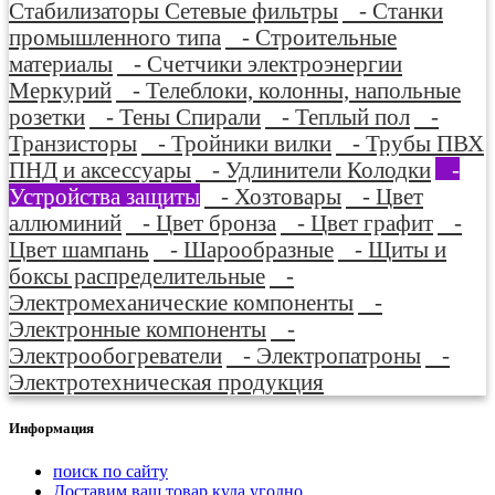
Стабилизаторы Сетевые фильтры
- Станки
промышленного типа
- Строительные
материалы
- Счетчики электроэнергии
Меркурий
- Телеблоки, колонны, напольные
розетки
- Тены Спирали
- Теплый пол
-
Транзисторы
- Тройники вилки
- Трубы ПВХ
ПНД и аксессуары
- Удлинители Колодки
-
Устройства защиты
- Хозтовары
- Цвет
аллюминий
- Цвет бронза
- Цвет графит
-
Цвет шампань
- Шарообразные
- Щиты и
боксы распределительные
-
Электромеханические компоненты
-
Электронные компоненты
-
Электрообогреватели
- Электропатроны
-
Электротехническая продукция
Информация
поиск по сайту
Доставим ваш товар куда угодно