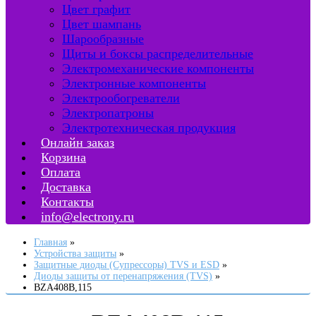
Цвет графит
Цвет шампань
Шарообразные
Щиты и боксы распределительные
Электромеханические компоненты
Электронные компоненты
Электрообогреватели
Электропатроны
Электротехническая продукция
Онлайн заказ
Корзина
Оплата
Доставка
Контакты
info@electrony.ru
Главная
Устройства защиты
Защитные диоды (Супрессоры) TVS и ESD
Диоды защиты от перенапряжения (TVS)
BZA408B,115