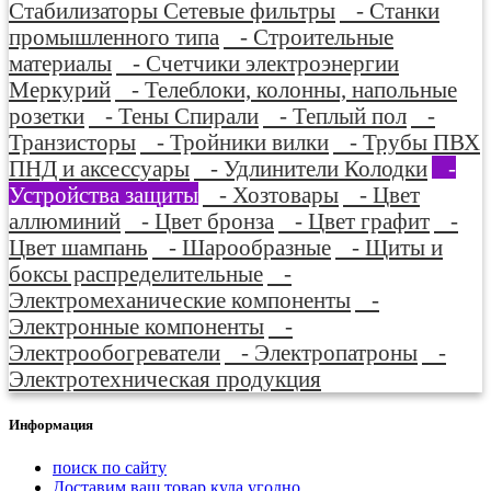
Стабилизаторы Сетевые фильтры
- Станки
промышленного типа
- Строительные
материалы
- Счетчики электроэнергии
Меркурий
- Телеблоки, колонны, напольные
розетки
- Тены Спирали
- Теплый пол
-
Транзисторы
- Тройники вилки
- Трубы ПВХ
ПНД и аксессуары
- Удлинители Колодки
-
Устройства защиты
- Хозтовары
- Цвет
аллюминий
- Цвет бронза
- Цвет графит
-
Цвет шампань
- Шарообразные
- Щиты и
боксы распределительные
-
Электромеханические компоненты
-
Электронные компоненты
-
Электрообогреватели
- Электропатроны
-
Электротехническая продукция
Информация
поиск по сайту
Доставим ваш товар куда угодно