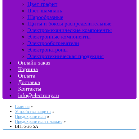
Цвет графит
Цвет шампань
Шарообразные
Щиты и боксы распределительные
Электромеханические компоненты
Электронные компоненты
Электрообогреватели
Электропатроны
Электротехническая продукция
Онлайн заказ
Корзина
Оплата
Доставка
Контакты
info@electrony.ru
Главная
Устройства защиты
Предохранители
Предохранители плавкие
ВПТ6-26 5А