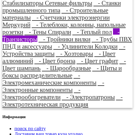
Стабилизаторы Сетевые фильтры
- Станки
промышленного типа
- Строительные
материалы
- Счетчики электроэнергии
Меркурий
- Телеблоки, колонны, напольные
розетки
- Тены Спирали
- Теплый пол
-
Транзисторы
- Тройники вилки
- Трубы ПВХ
ПНД и аксессуары
- Удлинители Колодки
-
Устройства защиты
- Хозтовары
- Цвет
аллюминий
- Цвет бронза
- Цвет графит
-
Цвет шампань
- Шарообразные
- Щиты и
боксы распределительные
-
Электромеханические компоненты
-
Электронные компоненты
-
Электрообогреватели
- Электропатроны
-
Электротехническая продукция
Информация
поиск по сайту
Доставим ваш товар куда угодно