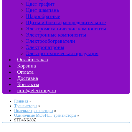
Цвет графит
Цвет шампань
Шарообразные
Щиты и боксы распределительные
Электромеханические компоненты
Электронные компоненты
Электрообогреватели
Электропатроны
Электротехническая продукция
Онлайн заказ
Корзина
Оплата
Доставка
Контакты
info@electrony.ru
Главная
Транзисторы
Полевые транзисторы
Одиночные MOSFET транзисторы
STP4NK80Z