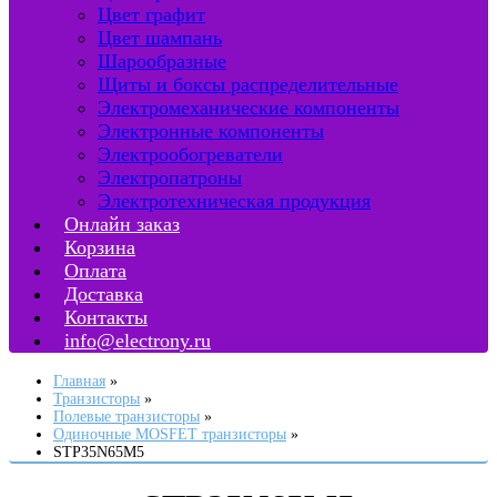
Цвет графит
Цвет шампань
Шарообразные
Щиты и боксы распределительные
Электромеханические компоненты
Электронные компоненты
Электрообогреватели
Электропатроны
Электротехническая продукция
Онлайн заказ
Корзина
Оплата
Доставка
Контакты
info@electrony.ru
Главная
Транзисторы
Полевые транзисторы
Одиночные MOSFET транзисторы
STP35N65M5