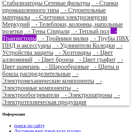
Стабилизаторы Сетевые фильтры
- Станки
промышленного типа
- Строительные
материалы
- Счетчики электроэнергии
Меркурий
- Телеблоки, колонны, напольные
розетки
- Тены Спирали
- Теплый пол
-
Транзисторы
- Тройники вилки
- Трубы ПВХ
ПНД и аксессуары
- Удлинители Колодки
-
Устройства защиты
- Хозтовары
- Цвет
аллюминий
- Цвет бронза
- Цвет графит
-
Цвет шампань
- Шарообразные
- Щиты и
боксы распределительные
-
Электромеханические компоненты
-
Электронные компоненты
-
Электрообогреватели
- Электропатроны
-
Электротехническая продукция
Информация
поиск по сайту
Доставим ваш товар куда угодно