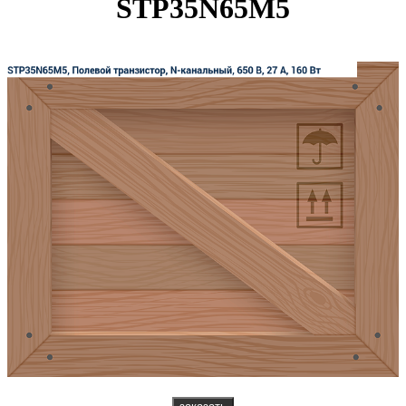
STP35N65M5