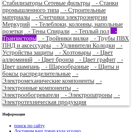
Стабилизаторы Сетевые фильтры
- Станки
промышленного типа
- Строительные
материалы
- Счетчики электроэнергии
Меркурий
- Телеблоки, колонны, напольные
розетки
- Тены Спирали
- Теплый пол
-
Транзисторы
- Тройники вилки
- Трубы ПВХ
ПНД и аксессуары
- Удлинители Колодки
-
Устройства защиты
- Хозтовары
- Цвет
аллюминий
- Цвет бронза
- Цвет графит
-
Цвет шампань
- Шарообразные
- Щиты и
боксы распределительные
-
Электромеханические компоненты
-
Электронные компоненты
-
Электрообогреватели
- Электропатроны
-
Электротехническая продукция
Информация
поиск по сайту
Доставим ваш товар куда угодно