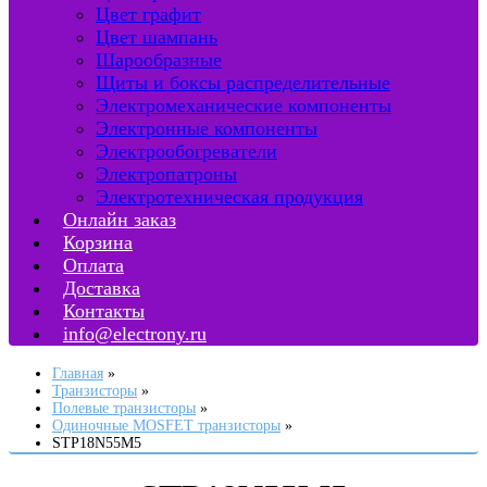
Цвет графит
Цвет шампань
Шарообразные
Щиты и боксы распределительные
Электромеханические компоненты
Электронные компоненты
Электрообогреватели
Электропатроны
Электротехническая продукция
Онлайн заказ
Корзина
Оплата
Доставка
Контакты
info@electrony.ru
Главная
Транзисторы
Полевые транзисторы
Одиночные MOSFET транзисторы
STP18N55M5