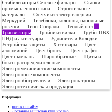
Стабилизаторы Сетевые фильтры
- Станки
промышленного типа
- Строительные
материалы
- Счетчики электроэнергии
Меркурий
- Телеблоки, колонны, напольные
розетки
- Тены Спирали
- Теплый пол
-
Транзисторы
- Тройники вилки
- Трубы ПВХ
ПНД и аксессуары
- Удлинители Колодки
-
Устройства защиты
- Хозтовары
- Цвет
аллюминий
- Цвет бронза
- Цвет графит
-
Цвет шампань
- Шарообразные
- Щиты и
боксы распределительные
-
Электромеханические компоненты
-
Электронные компоненты
-
Электрообогреватели
- Электропатроны
-
Электротехническая продукция
Информация
поиск по сайту
Доставим ваш товар куда угодно