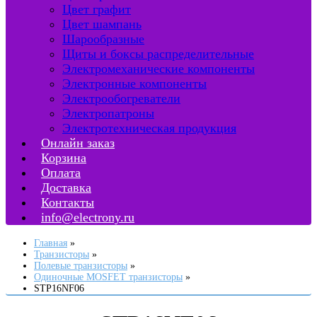
Цвет графит
Цвет шампань
Шарообразные
Щиты и боксы распределительные
Электромеханические компоненты
Электронные компоненты
Электрообогреватели
Электропатроны
Электротехническая продукция
Онлайн заказ
Корзина
Оплата
Доставка
Контакты
info@electrony.ru
Главная
Транзисторы
Полевые транзисторы
Одиночные MOSFET транзисторы
STP16NF06