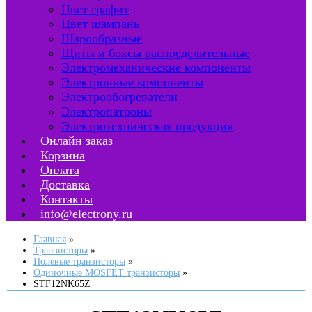
Цвет графит
Цвет шампань
Шарообразные
Щиты и боксы распределительные
Электромеханические компоненты
Электронные компоненты
Электрообогреватели
Электропатроны
Электротехническая продукция
Онлайн заказ
Корзина
Оплата
Доставка
Контакты
info@electrony.ru
Главная
Транзисторы
Полевые транзисторы
Одиночные MOSFET транзисторы
STF12NK65Z