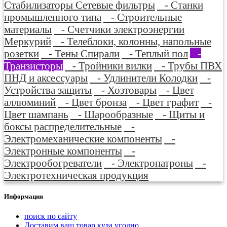
Стабилизаторы Сетевые фильтры
- Станки
промышленного типа
- Строительные
материалы
- Счетчики электроэнергии
Меркурий
- Телеблоки, колонны, напольные
розетки
- Тены Спирали
- Теплый пол
-
Транзисторы
- Тройники вилки
- Трубы ПВХ
ПНД и аксессуары
- Удлинители Колодки
-
Устройства защиты
- Хозтовары
- Цвет
аллюминий
- Цвет бронза
- Цвет графит
-
Цвет шампань
- Шарообразные
- Щиты и
боксы распределительные
-
Электромеханические компоненты
-
Электронные компоненты
-
Электрообогреватели
- Электропатроны
-
Электротехническая продукция
Информация
поиск по сайту
Доставим ваш товар куда угодно