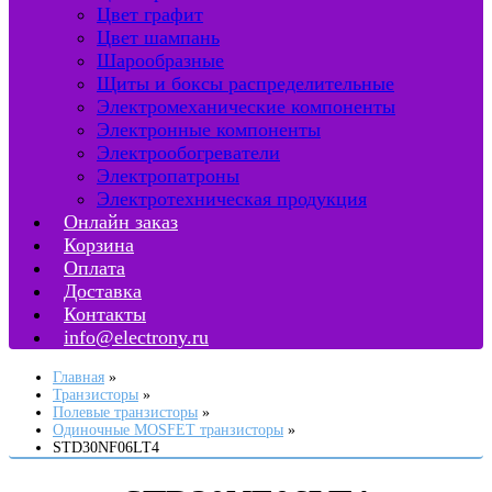
Цвет графит
Цвет шампань
Шарообразные
Щиты и боксы распределительные
Электромеханические компоненты
Электронные компоненты
Электрообогреватели
Электропатроны
Электротехническая продукция
Онлайн заказ
Корзина
Оплата
Доставка
Контакты
info@electrony.ru
Главная
Транзисторы
Полевые транзисторы
Одиночные MOSFET транзисторы
STD30NF06LT4