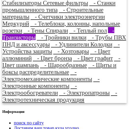
Стабилизаторы Сетевые фильтры
- Станки
промышленного типа
- Строительные
материалы
- Счетчики электроэнергии
Меркурий
- Телеблоки, колонны, напольные
розетки
- Тены Спирали
- Теплый пол
-
Транзисторы
- Тройники вилки
- Трубы ПВХ
ПНД и аксессуары
- Удлинители Колодки
-
Устройства защиты
- Хозтовары
- Цвет
аллюминий
- Цвет бронза
- Цвет графит
-
Цвет шампань
- Шарообразные
- Щиты и
боксы распределительные
-
Электромеханические компоненты
-
Электронные компоненты
-
Электрообогреватели
- Электропатроны
-
Электротехническая продукция
Информация
поиск по сайту
Доставим ваш товар куда угодно