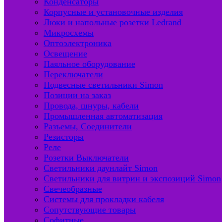
Конденсаторы
Корпусные и установочные изделия
Люки и напольные розетки Ledrand
Микросхемы
Оптоэлектроника
Освещение
Паяльное оборудование
Переключатели
Подвесные светильники Simon
Позиции на заказ
Провода, шнуры, кабели
Промышленная автоматизация
Разъемы, Соединители
Резисторы
Реле
Розетки Выключатели
Светильники даунлайт Simon
Светильники для витрин и экспозиций Simon
Свечеобразные
Системы для прокладки кабеля
Сопутствующие товары
Софитные