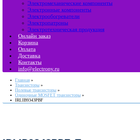
Электромеханические компоненты
Электронные компоненты
Электрообогреватели
Электропатроны
Электротехническая продукция
Онлайн заказ
Корзина
Оплата
Доставка
Контакты
info@electrony.ru
Главная
Транзисторы
Полевые транзисторы
Одиночные MOSFET транзисторы
IRLIB9343PBF