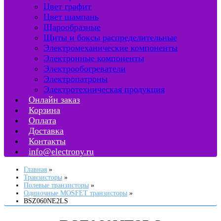
Цвет графит
Цвет шампань
Шарообразные
Щиты и боксы распределительные
Электромеханические компоненты
Электронные компоненты
Электрообогреватели
Электропатроны
Электротехническая продукция
Онлайн заказ
Корзина
Оплата
Доставка
Контакты
info@electrony.ru
Главная
Транзисторы
Полевые транзисторы
Одиночные MOSFET транзисторы
BSZ060NE2LS