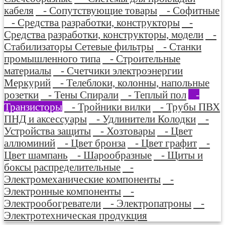
кабеля
- Сопутствующие товары
- Софитные
- Средства разработки, конструкторы
-
Средства разработки, конструкторы, модели
-
Стабилизаторы Сетевые фильтры
- Станки
промышленного типа
- Строительные
материалы
- Счетчики электроэнергии
Меркурий
- Телеблоки, колонны, напольные
розетки
- Тены Спирали
- Теплый пол
-
Транзисторы
- Тройники вилки
- Трубы ПВХ
ПНД и аксессуары
- Удлинители Колодки
-
Устройства защиты
- Хозтовары
- Цвет
аллюминий
- Цвет бронза
- Цвет графит
-
Цвет шампань
- Шарообразные
- Щиты и
боксы распределительные
-
Электромеханические компоненты
-
Электронные компоненты
-
Электрообогреватели
- Электропатроны
-
Электротехническая продукция