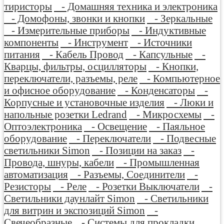
тиристоры
- Домашняя техника и электроника
- Домофоны, звонки и кнопки
- Зеркальные
- Измерительные приборы
- Индуктивные
компоненты
- Инструмент
- Источники
питания
- Кабель Провод
- Капсульные
-
Кварцы, фильтры, осцилляторы
- Кнопки,
переключатели, разъемы, реле
- Компьютерное
и офисное оборудование
- Конденсаторы
-
Корпусные и установочные изделия
- Люки и
напольные розетки Ledrand
- Микросхемы
-
Оптоэлектроника
- Освещение
- Паяльное
оборудование
- Переключатели
- Подвесные
светильники Simon
- Позиции на заказ
-
Провода, шнуры, кабели
- Промышленная
автоматизация
- Разъемы, Соединители
-
Резисторы
- Реле
- Розетки Выключатели
-
Светильники даунлайт Simon
- Светильники
для витрин и экспозиций Simon
-
Свечеобразные
- Системы для прокладки