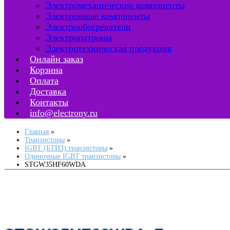
Электромеханические компоненты
Электронные компоненты
Электрообогреватели
Электропатроны
Электротехническая продукция
Онлайн заказ
Корзина
Оплата
Доставка
Контакты
info@electrony.ru
Главная
Транзисторы
IGBT (БТИЗ) транзисторы
Одиночные IGBT транзисторы
STGW35HF60WDA