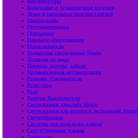
Конденсаторы
Корпусные и установочные изделия
Люки и напольные розетки Ledrand
Микросхемы
Оптоэлектроника
Освещение
Паяльное оборудование
Переключатели
Подвесные светильники Simon
Позиции на заказ
Провода, шнуры, кабели
Промышленная автоматизация
Разъемы, Соединители
Резисторы
Реле
Розетки Выключатели
Светильники даунлайт Simon
Светильники для витрин и экспозиций Simon
Свечеобразные
Системы для прокладки кабеля
Сопутствующие товары
Софитные