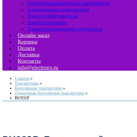
Электромеханические компоненты
Электронные компоненты
Электрообогреватели
Электропатроны
Электротехническая продукция
Онлайн заказ
Корзина
Оплата
Доставка
Контакты
info@electrony.ru
Главная
Транзисторы
Биполярные транзисторы
Одиночные биполярные транзисторы
BU931P