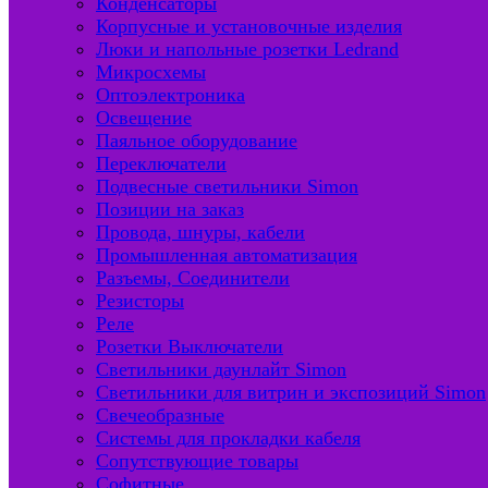
Конденсаторы
Корпусные и установочные изделия
Люки и напольные розетки Ledrand
Микросхемы
Оптоэлектроника
Освещение
Паяльное оборудование
Переключатели
Подвесные светильники Simon
Позиции на заказ
Провода, шнуры, кабели
Промышленная автоматизация
Разъемы, Соединители
Резисторы
Реле
Розетки Выключатели
Светильники даунлайт Simon
Светильники для витрин и экспозиций Simon
Свечеобразные
Системы для прокладки кабеля
Сопутствующие товары
Софитные