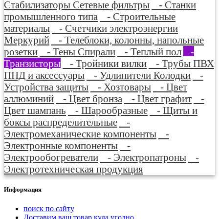
Стабилизаторы Сетевые фильтры
- Станки
промышленного типа
- Строительные
материалы
- Счетчики электроэнергии
Меркурий
- Телеблоки, колонны, напольные
розетки
- Тены Спирали
- Теплый пол
-
Транзисторы
- Тройники вилки
- Трубы ПВХ
ПНД и аксессуары
- Удлинители Колодки
-
Устройства защиты
- Хозтовары
- Цвет
аллюминий
- Цвет бронза
- Цвет графит
-
Цвет шампань
- Шарообразные
- Щиты и
боксы распределительные
-
Электромеханические компоненты
-
Электронные компоненты
-
Электрообогреватели
- Электропатроны
-
Электротехническая продукция
Информация
поиск по сайту
Доставим ваш товар куда угодно