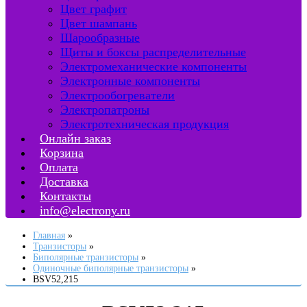
Цвет графит
Цвет шампань
Шарообразные
Щиты и боксы распределительные
Электромеханические компоненты
Электронные компоненты
Электрообогреватели
Электропатроны
Электротехническая продукция
Онлайн заказ
Корзина
Оплата
Доставка
Контакты
info@electrony.ru
Главная
Транзисторы
Биполярные транзисторы
Одиночные биполярные транзисторы
BSV52,215