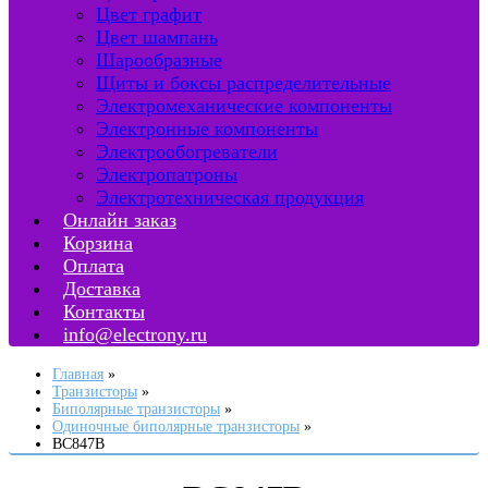
Цвет графит
Цвет шампань
Шарообразные
Щиты и боксы распределительные
Электромеханические компоненты
Электронные компоненты
Электрообогреватели
Электропатроны
Электротехническая продукция
Онлайн заказ
Корзина
Оплата
Доставка
Контакты
info@electrony.ru
Главная
Транзисторы
Биполярные транзисторы
Одиночные биполярные транзисторы
BC847B