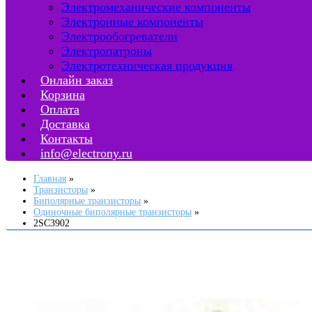
Электромеханические компоненты
Электронные компоненты
Электрообогреватели
Электропатроны
Электротехническая продукция
Онлайн заказ
Корзина
Оплата
Доставка
Контакты
info@electrony.ru
Главная
Транзисторы
Биполярные транзисторы
Одиночные биполярные транзисторы
2SC3902