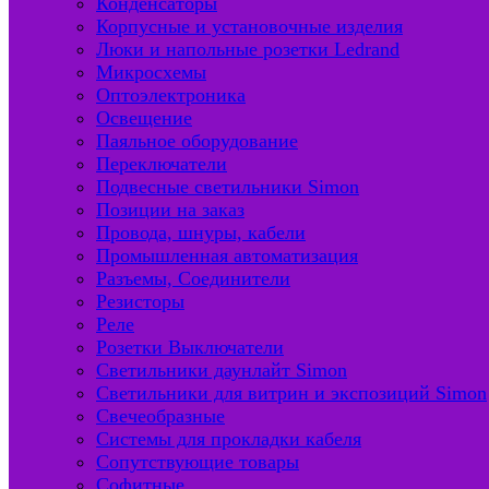
Конденсаторы
Корпусные и установочные изделия
Люки и напольные розетки Ledrand
Микросхемы
Оптоэлектроника
Освещение
Паяльное оборудование
Переключатели
Подвесные светильники Simon
Позиции на заказ
Провода, шнуры, кабели
Промышленная автоматизация
Разъемы, Соединители
Резисторы
Реле
Розетки Выключатели
Светильники даунлайт Simon
Светильники для витрин и экспозиций Simon
Свечеобразные
Системы для прокладки кабеля
Сопутствующие товары
Софитные