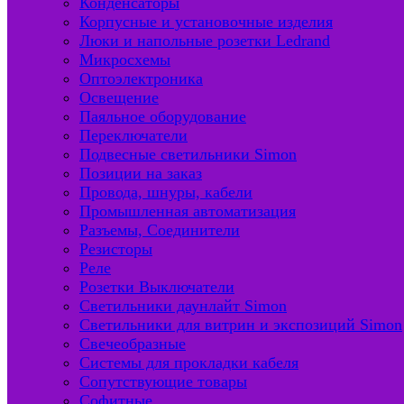
Конденсаторы
Корпусные и установочные изделия
Люки и напольные розетки Ledrand
Микросхемы
Оптоэлектроника
Освещение
Паяльное оборудование
Переключатели
Подвесные светильники Simon
Позиции на заказ
Провода, шнуры, кабели
Промышленная автоматизация
Разъемы, Соединители
Резисторы
Реле
Розетки Выключатели
Светильники даунлайт Simon
Светильники для витрин и экспозиций Simon
Свечеобразные
Системы для прокладки кабеля
Сопутствующие товары
Софитные