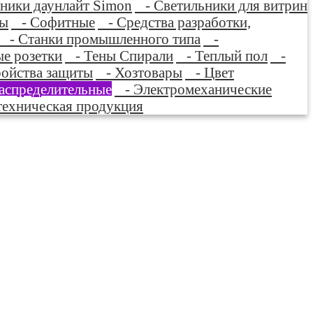
ники даунлайт Simon
- Светильники для витрин
ры
- Софитные
- Средства разработки,
- Станки промышленного типа
-
е розетки
- Тены Спирали
- Теплый пол
-
ойства защиты
- Хозтовары
- Цвет
аспределительные
- Электромеханические
ехническая продукция