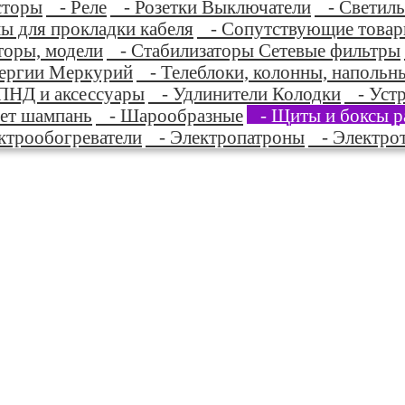
сторы
- Реле
- Розетки Выключатели
- Светиль
ы для прокладки кабеля
- Сопутствующие това
торы, модели
- Стабилизаторы Сетевые фильтры
нергии Меркурий
- Телеблоки, колонны, напольны
НД и аксессуары
- Удлинители Колодки
- Устр
ет шампань
- Шарообразные
- Щиты и боксы р
трообогреватели
- Электропатроны
- Электрот