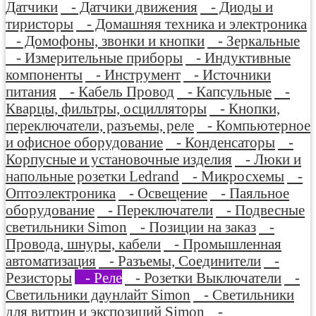
Датчики
- Датчики движения
- Диоды и
тиристоры
- Домашняя техника и электроника
- Домофоны, звонки и кнопки
- Зеркальные
- Измерительные приборы
- Индуктивные
компоненты
- Инструмент
- Источники
питания
- Кабель Провод
- Капсульные
-
Кварцы, фильтры, осцилляторы
- Кнопки,
переключатели, разъемы, реле
- Компьютерное
и офисное оборудование
- Конденсаторы
-
Корпусные и установочные изделия
- Люки и
напольные розетки Ledrand
- Микросхемы
-
Оптоэлектроника
- Освещение
- Паяльное
оборудование
- Переключатели
- Подвесные
светильники Simon
- Позиции на заказ
-
Провода, шнуры, кабели
- Промышленная
автоматизация
- Разъемы, Соединители
-
Резисторы
- Реле
- Розетки Выключатели
-
Светильники даунлайт Simon
- Светильники
для витрин и экспозиций Simon
-