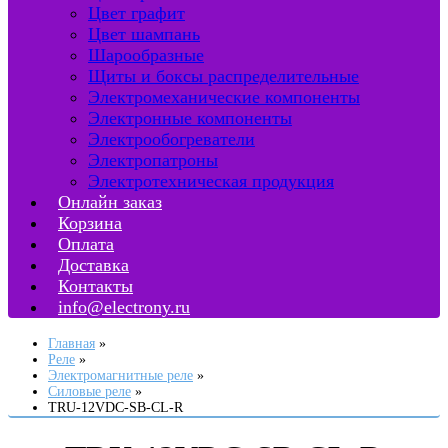
Цвет графит
Цвет шампань
Шарообразные
Щиты и боксы распределительные
Электромеханические компоненты
Электронные компоненты
Электрообогреватели
Электропатроны
Электротехническая продукция
Онлайн заказ
Корзина
Оплата
Доставка
Контакты
info@electrony.ru
Главная
Реле
Электромагнитные реле
Силовые реле
TRU-12VDC-SB-CL-R