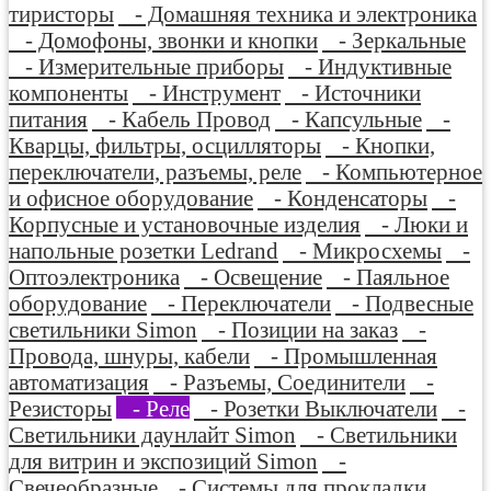
тиристоры
- Домашняя техника и электроника
- Домофоны, звонки и кнопки
- Зеркальные
- Измерительные приборы
- Индуктивные
компоненты
- Инструмент
- Источники
питания
- Кабель Провод
- Капсульные
-
Кварцы, фильтры, осцилляторы
- Кнопки,
переключатели, разъемы, реле
- Компьютерное
и офисное оборудование
- Конденсаторы
-
Корпусные и установочные изделия
- Люки и
напольные розетки Ledrand
- Микросхемы
-
Оптоэлектроника
- Освещение
- Паяльное
оборудование
- Переключатели
- Подвесные
светильники Simon
- Позиции на заказ
-
Провода, шнуры, кабели
- Промышленная
автоматизация
- Разъемы, Соединители
-
Резисторы
- Реле
- Розетки Выключатели
-
Светильники даунлайт Simon
- Светильники
для витрин и экспозиций Simon
-
Свечеобразные
- Системы для прокладки