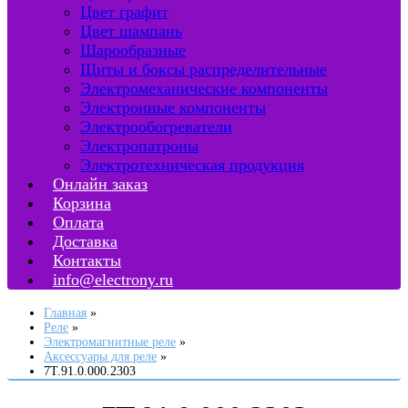
Цвет графит
Цвет шампань
Шарообразные
Щиты и боксы распределительные
Электромеханические компоненты
Электронные компоненты
Электрообогреватели
Электропатроны
Электротехническая продукция
Онлайн заказ
Корзина
Оплата
Доставка
Контакты
info@electrony.ru
Главная
Реле
Электромагнитные реле
Аксессуары для реле
7T.91.0.000.2303