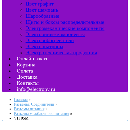
Цвет графит
Цвет шампань
Шарообразные
Щиты и боксы распределительные
Электромеханические компоненты
Электронные компоненты
Электрообогреватели
Электропатроны
Электротехническая продукция
Онлайн заказ
Корзина
Оплата
Доставка
Контакты
info@electrony.ru
Главная
Разъемы, Соединители
Разъемы питания
Разъемы межблочного питания
VH 05M