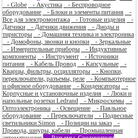
- Globe
- Акустика
- Беспроводное
оборудование
- Блоки и элементы питания
-
Все для электромонтажа
- Готовые изделия
-
Датчики
- Датчики движения
- Диоды и
тиристоры
- Домашняя техника и электроника
- Домофоны, звонки и кнопки
- Зеркальные
- Измерительные приборы
- Индуктивные
компоненты
- Инструмент
- Источники
питания
- Кабель Провод
- Капсульные
-
Кварцы, фильтры, осцилляторы
- Кнопки,
переключатели, разъемы, реле
- Компьютерное
и офисное оборудование
- Конденсаторы
-
Корпусные и установочные изделия
- Люки и
напольные розетки Ledrand
- Микросхемы
-
Оптоэлектроника
- Освещение
- Паяльное
оборудование
- Переключатели
- Подвесные
светильники Simon
- Позиции на заказ
-
Провода, шнуры, кабели
- Промышленная
автоматизация
- Разъемы, Соединители
-