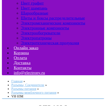
Цвет графит
Цвет шампань
Шарообразные
Щиты и боксы распределительные
Электромеханические компоненты
Электронные компоненты
Электрообогреватели
Электропатроны
Электротехническая продукция
Онлайн заказ
Корзина
Оплата
Доставка
Контакты
info@electrony.ru
Главная
Разъемы, Соединители
Разъемы питания
Разъемы межблочного питания
VH 03M