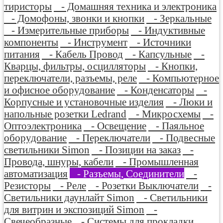
тиристоры
- Домашняя техника и электроника
- Домофоны, звонки и кнопки
- Зеркальные
- Измерительные приборы
- Индуктивные
компоненты
- Инструмент
- Источники
питания
- Кабель Провод
- Капсульные
-
Кварцы, фильтры, осцилляторы
- Кнопки,
переключатели, разъемы, реле
- Компьютерное
и офисное оборудование
- Конденсаторы
-
Корпусные и установочные изделия
- Люки и
напольные розетки Ledrand
- Микросхемы
-
Оптоэлектроника
- Освещение
- Паяльное
оборудование
- Переключатели
- Подвесные
светильники Simon
- Позиции на заказ
-
Провода, шнуры, кабели
- Промышленная
автоматизация
- Разъемы, Соединители
-
Резисторы
- Реле
- Розетки Выключатели
-
Светильники даунлайт Simon
- Светильники
для витрин и экспозиций Simon
-
Свечеобразные
- Системы для прокладки