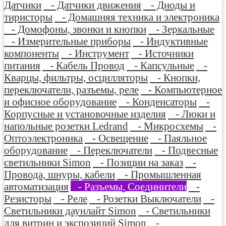
Датчики
- Датчики движения
- Диоды и
тиристоры
- Домашняя техника и электроника
- Домофоны, звонки и кнопки
- Зеркальные
- Измерительные приборы
- Индуктивные
компоненты
- Инструмент
- Источники
питания
- Кабель Провод
- Капсульные
-
Кварцы, фильтры, осцилляторы
- Кнопки,
переключатели, разъемы, реле
- Компьютерное
и офисное оборудование
- Конденсаторы
-
Корпусные и установочные изделия
- Люки и
напольные розетки Ledrand
- Микросхемы
-
Оптоэлектроника
- Освещение
- Паяльное
оборудование
- Переключатели
- Подвесные
светильники Simon
- Позиции на заказ
-
Провода, шнуры, кабели
- Промышленная
автоматизация
- Разъемы, Соединители
-
Резисторы
- Реле
- Розетки Выключатели
-
Светильники даунлайт Simon
- Светильники
для витрин и экспозиций Simon
-