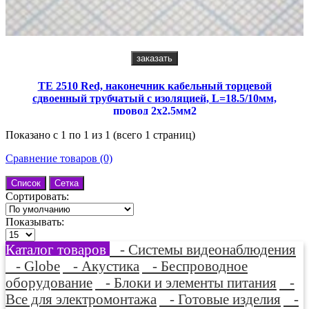
заказать
TE 2510 Red, наконечник кабельный торцевой
сдвоенный трубчатый с изоляцией, L=18.5/10мм,
провод 2х2.5мм2
Показано с 1 по 1 из 1 (всего 1 страниц)
Сравнение товаров (0)
Список
Сетка
Сортировать:
Показывать:
Каталог товаров
- Системы видеонаблюдения
- Globe
- Акустика
- Беспроводное
оборудование
- Блоки и элементы питания
-
Все для электромонтажа
- Готовые изделия
-