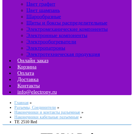
Цвет графит
Цвет шампань
Шарообразные
Щиты и боксы распределительные
Электромеханические компоненты
Электронные компоненты
Электрообогреватели
Электропатроны
Электротехническая продукция
Онлайн заказ
Корзина
Оплата
Доставка
Контакты
info@electrony.ru
Главная
Разъемы, Соединители
Наконечники и контакты разъемные
Наконечники кабельные разъемные
TE 2510 Red