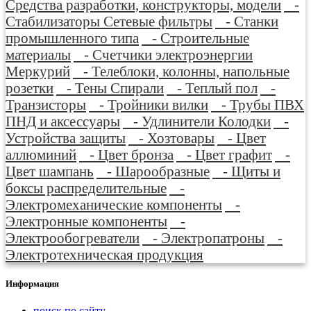
Средства разработки, конструкторы, модели
-
Стабилизаторы Сетевые фильтры
- Станки
промышленного типа
- Строительные
материалы
- Счетчики электроэнергии
Меркурий
- Телеблоки, колонны, напольные
розетки
- Тены Спирали
- Теплый пол
-
Транзисторы
- Тройники вилки
- Трубы ПВХ
ПНД и аксессуары
- Удлинители Колодки
-
Устройства защиты
- Хозтовары
- Цвет
аллюминий
- Цвет бронза
- Цвет графит
-
Цвет шампань
- Шарообразные
- Щиты и
боксы распределительные
-
Электромеханические компоненты
-
Электронные компоненты
-
Электрообогреватели
- Электропатроны
-
Электротехническая продукция
Информация
поиск по сайту