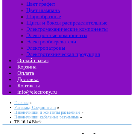
Цвет графит
Цвет шампань
Шарообразные
Щиты и боксы распределительные
Электромеханические компоненты
Электронные компоненты
Электрообогреватели
Электропатроны
Электротехническая продукция
Онлайн заказ
Корзина
Оплата
Доставка
Контакты
info@electrony.ru
Главная
Разъемы, Соединители
Наконечники и контакты разъемные
Наконечники кабельные разъемные
TE 16-14 Black