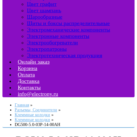
Цвет графит
Цвет шампань
Шарообразные
Щиты и боксы распределительные
Электромеханические компоненты
Электронные компоненты
Электрообогреватели
Электропатроны
Электротехническая продукция
Онлайн заказ
Корзина
Оплата
Доставка
Контакты
info@electrony.ru
Главная
Разъемы, Соединители
Клеммные колодки
Клеммные колодки
DG500-5.0-03P-14-00AH