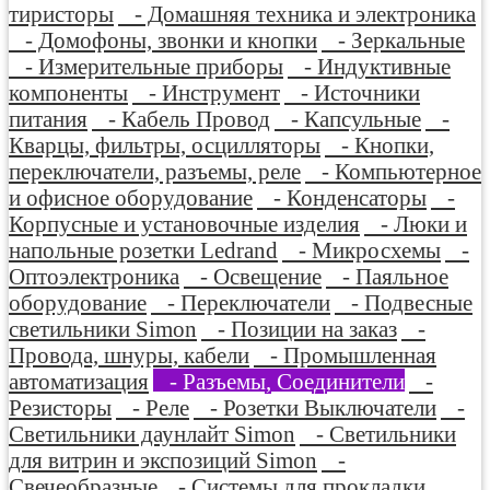
тиристоры
- Домашняя техника и электроника
- Домофоны, звонки и кнопки
- Зеркальные
- Измерительные приборы
- Индуктивные
компоненты
- Инструмент
- Источники
питания
- Кабель Провод
- Капсульные
-
Кварцы, фильтры, осцилляторы
- Кнопки,
переключатели, разъемы, реле
- Компьютерное
и офисное оборудование
- Конденсаторы
-
Корпусные и установочные изделия
- Люки и
напольные розетки Ledrand
- Микросхемы
-
Оптоэлектроника
- Освещение
- Паяльное
оборудование
- Переключатели
- Подвесные
светильники Simon
- Позиции на заказ
-
Провода, шнуры, кабели
- Промышленная
автоматизация
- Разъемы, Соединители
-
Резисторы
- Реле
- Розетки Выключатели
-
Светильники даунлайт Simon
- Светильники
для витрин и экспозиций Simon
-
Свечеобразные
- Системы для прокладки