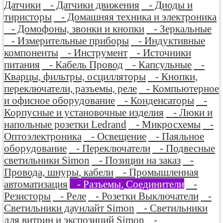
Датчики
- Датчики движения
- Диоды и
тиристоры
- Домашняя техника и электроника
- Домофоны, звонки и кнопки
- Зеркальные
- Измерительные приборы
- Индуктивные
компоненты
- Инструмент
- Источники
питания
- Кабель Провод
- Капсульные
-
Кварцы, фильтры, осцилляторы
- Кнопки,
переключатели, разъемы, реле
- Компьютерное
и офисное оборудование
- Конденсаторы
-
Корпусные и установочные изделия
- Люки и
напольные розетки Ledrand
- Микросхемы
-
Оптоэлектроника
- Освещение
- Паяльное
оборудование
- Переключатели
- Подвесные
светильники Simon
- Позиции на заказ
-
Провода, шнуры, кабели
- Промышленная
автоматизация
- Разъемы, Соединители
-
Резисторы
- Реле
- Розетки Выключатели
-
Светильники даунлайт Simon
- Светильники
для витрин и экспозиций Simon
-