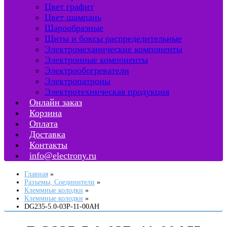
Цвет графит
Цвет шампань
Шарообразные
Щиты и боксы распределительные
Электромеханические компоненты
Электронные компоненты
Электрообогреватели
Электропатроны
Электротехническая продукция
Онлайн заказ
Корзина
Оплата
Доставка
Контакты
info@electrony.ru
Главная
Разъемы, Соединители
Клеммные колодки
Клеммные колодки
DG235-5.0-03P-11-00AH