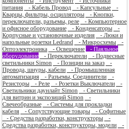
компоненты
- Инструмент
- Источники
питания
- Кабель Провод
- Капсульные
-
Кварцы, фильтры, осцилляторы
- Кнопки,
переключатели, разъемы, реле
- Компьютерное
и офисное оборудование
- Конденсаторы
-
Корпусные и установочные изделия
- Люки и
напольные розетки Ledrand
- Микросхемы
-
Оптоэлектроника
- Освещение
- Паяльное
оборудование
- Переключатели
- Подвесные
светильники Simon
- Позиции на заказ
-
Провода, шнуры, кабели
- Промышленная
автоматизация
- Разъемы, Соединители
-
Резисторы
- Реле
- Розетки Выключатели
-
Светильники даунлайт Simon
- Светильники
для витрин и экспозиций Simon
-
Свечеобразные
- Системы для прокладки
кабеля
- Сопутствующие товары
- Софитные
- Средства разработки, конструкторы
-
Средства разработки, конструкторы, модели
-