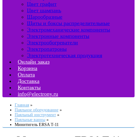
Цвет графит
Цвет шампань
Шарообразные
Щиты и боксы распределительные
Электромеханические компоненты
Электронные компоненты
Электрообогреватели
Электропатроны
Электротехническая продукция
Онлайн заказ
Корзина
Оплата
Доставка
Контакты
info@electrony.ru
Главная
Паяльное оборудование
Паяльный инструмент
Паяльные ванны
Минитигель ERSA T-11