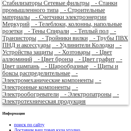
Стабилизаторы Сетевые фильтры
- Станки
промышленного типа
- Строительные
материалы
- Счетчики электроэнергии
Меркурий
- Телеблоки, колонны, напольные
розетки
- Тены Спирали
- Теплый пол
-
Транзисторы
- Тройники вилки
- Трубы ПВХ
ПНД и аксессуары
- Удлинители Колодки
-
Устройства защиты
- Хозтовары
- Цвет
аллюминий
- Цвет бронза
- Цвет графит
-
Цвет шампань
- Шарообразные
- Щиты и
боксы распределительные
-
Электромеханические компоненты
-
Электронные компоненты
-
Электрообогреватели
- Электропатроны
-
Электротехническая продукция
Информация
поиск по сайту
Доставим ваш товар куда угодно