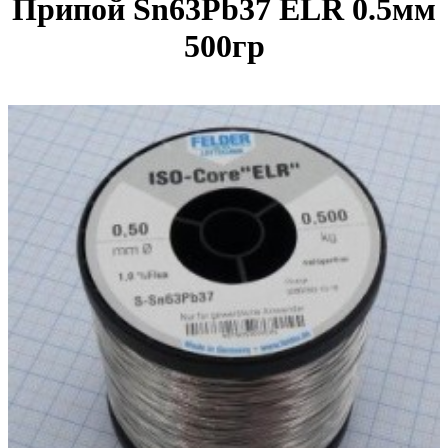
Припой Sn63Pb37 ELR 0.5мм
500гр