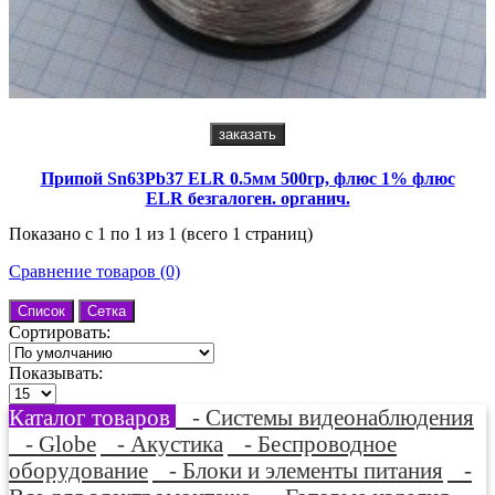
заказать
Припой Sn63Pb37 ELR 0.5мм 500гр, флюс 1% флюс
ELR безгалоген. органич.
Показано с 1 по 1 из 1 (всего 1 страниц)
Сравнение товаров (0)
Список
Сетка
Сортировать:
Показывать:
Каталог товаров
- Системы видеонаблюдения
- Globe
- Акустика
- Беспроводное
оборудование
- Блоки и элементы питания
-