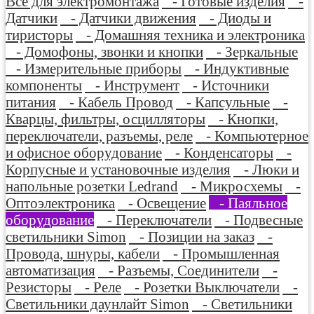
Все для электромонтажа
- Готовые изделия
-
Датчики
- Датчики движения
- Диоды и
тиристоры
- Домашняя техника и электроника
- Домофоны, звонки и кнопки
- Зеркальные
- Измерительные приборы
- Индуктивные
компоненты
- Инструмент
- Источники
питания
- Кабель Провод
- Капсульные
-
Кварцы, фильтры, осцилляторы
- Кнопки,
переключатели, разъемы, реле
- Компьютерное
и офисное оборудование
- Конденсаторы
-
Корпусные и установочные изделия
- Люки и
напольные розетки Ledrand
- Микросхемы
-
Оптоэлектроника
- Освещение
- Паяльное
оборудование
- Переключатели
- Подвесные
светильники Simon
- Позиции на заказ
-
Провода, шнуры, кабели
- Промышленная
автоматизация
- Разъемы, Соединители
-
Резисторы
- Реле
- Розетки Выключатели
-
Светильники даунлайт Simon
- Светильники