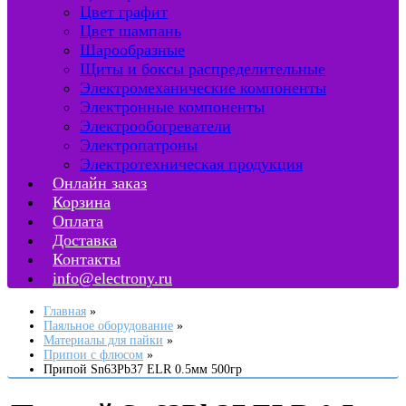
Цвет графит
Цвет шампань
Шарообразные
Щиты и боксы распределительные
Электромеханические компоненты
Электронные компоненты
Электрообогреватели
Электропатроны
Электротехническая продукция
Онлайн заказ
Корзина
Оплата
Доставка
Контакты
info@electrony.ru
Главная
Паяльное оборудование
Материалы для пайки
Припои с флюсом
Припой Sn63Pb37 ELR 0.5мм 500гр