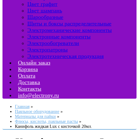
Цвет графит
Цвет шампань
Шарообразные
Щиты и боксы распределительные
Электромеханические компоненты
Электронные компоненты
Электрообогреватели
Электропатроны
Электротехническая продукция
Онлайн заказ
Корзина
Оплата
Доставка
Контакты
info@electrony.ru
Главная
Паяльное оборудование
Материалы для пайки
Флюсы, кислоты, паяльные пасты
Канифоль жидкая Lux с кисточкой 20мл.