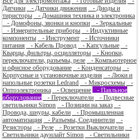
Все для электромонтажа
- Готовые изделия
-
Датчики
- Датчики движения
- Диоды и
тиристоры
- Домашняя техника и электроника
- Домофоны, звонки и кнопки
- Зеркальные
- Измерительные приборы
- Индуктивные
компоненты
- Инструмент
- Источники
питания
- Кабель Провод
- Капсульные
-
Кварцы, фильтры, осцилляторы
- Кнопки,
переключатели, разъемы, реле
- Компьютерное
и офисное оборудование
- Конденсаторы
-
Корпусные и установочные изделия
- Люки и
напольные розетки Ledrand
- Микросхемы
-
Оптоэлектроника
- Освещение
- Паяльное
оборудование
- Переключатели
- Подвесные
светильники Simon
- Позиции на заказ
-
Провода, шнуры, кабели
- Промышленная
автоматизация
- Разъемы, Соединители
-
Резисторы
- Реле
- Розетки Выключатели
-
Светильники даунлайт Simon
- Светильники