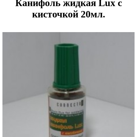
Канифоль жидкая Lux с
кисточкой 20мл.