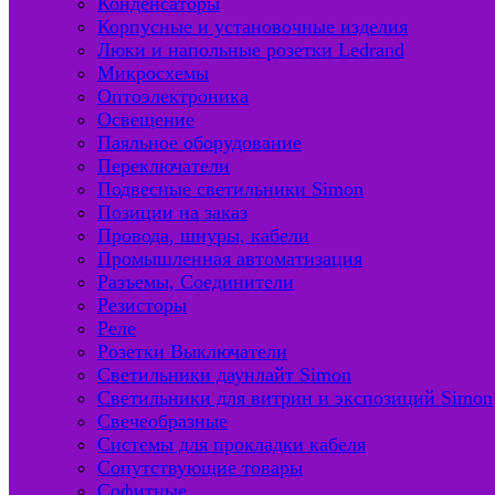
Конденсаторы
Корпусные и установочные изделия
Люки и напольные розетки Ledrand
Микросхемы
Оптоэлектроника
Освещение
Паяльное оборудование
Переключатели
Подвесные светильники Simon
Позиции на заказ
Провода, шнуры, кабели
Промышленная автоматизация
Разъемы, Соединители
Резисторы
Реле
Розетки Выключатели
Светильники даунлайт Simon
Светильники для витрин и экспозиций Simon
Свечеобразные
Системы для прокладки кабеля
Сопутствующие товары
Софитные