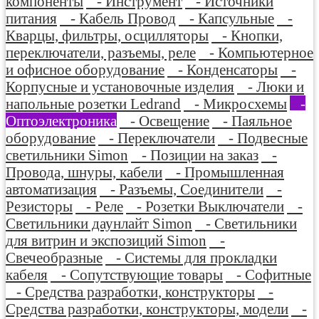
компоненты
- Инструмент
- Источники
питания
- Кабель Провод
- Капсульные
-
Кварцы, фильтры, осцилляторы
- Кнопки,
переключатели, разъемы, реле
- Компьютерное
и офисное оборудование
- Конденсаторы
-
Корпусные и установочные изделия
- Люки и
напольные розетки Ledrand
- Микросхемы
-
Оптоэлектроника
- Освещение
- Паяльное
оборудование
- Переключатели
- Подвесные
светильники Simon
- Позиции на заказ
-
Провода, шнуры, кабели
- Промышленная
автоматизация
- Разъемы, Соединители
-
Резисторы
- Реле
- Розетки Выключатели
-
Светильники даунлайт Simon
- Светильники
для витрин и экспозиций Simon
-
Свечеобразные
- Системы для прокладки
кабеля
- Сопутствующие товары
- Софитные
- Средства разработки, конструкторы
-
Средства разработки, конструкторы, модели
-