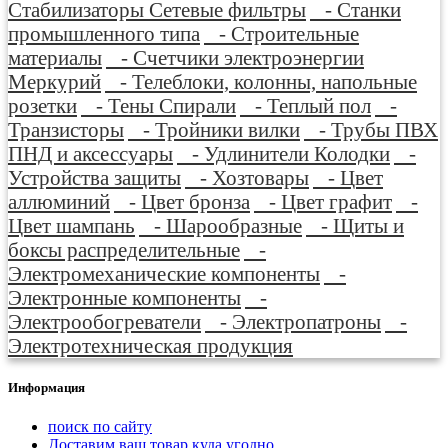
Стабилизаторы Сетевые фильтры
- Станки
промышленного типа
- Строительные
материалы
- Счетчики электроэнергии
Меркурий
- Телеблоки, колонны, напольные
розетки
- Тены Спирали
- Теплый пол
-
Транзисторы
- Тройники вилки
- Трубы ПВХ
ПНД и аксессуары
- Удлинители Колодки
-
Устройства защиты
- Хозтовары
- Цвет
аллюминий
- Цвет бронза
- Цвет графит
-
Цвет шампань
- Шарообразные
- Щиты и
боксы распределительные
-
Электромеханические компоненты
-
Электронные компоненты
-
Электрообогреватели
- Электропатроны
-
Электротехническая продукция
Информация
поиск по сайту
Доставим ваш товар куда угодно