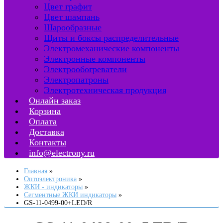
Цвет графит
Цвет шампань
Шарообразные
Щиты и боксы распределительные
Электромеханические компоненты
Электронные компоненты
Электрообогреватели
Электропатроны
Электротехническая продукция
Онлайн заказ
Корзина
Оплата
Доставка
Контакты
info@electrony.ru
Главная
Оптоэлектроника
ЖКИ - индикаторы
Сегментные ЖКИ индикаторы
GS-11-0499-00+LED/R