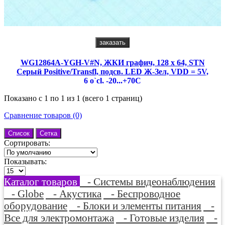
заказать
WG12864A-YGH-V#N, ЖКИ графич, 128 x 64, STN
Серый Positive/Transfl, подсв. LED Ж-Зел, VDD = 5V,
6 o`cl, -20...+70C
Показано с 1 по 1 из 1 (всего 1 страниц)
Сравнение товаров (0)
Список
Сетка
Сортировать:
Показывать:
Каталог товаров
- Системы видеонаблюдения
- Globe
- Акустика
- Беспроводное
оборудование
- Блоки и элементы питания
-
Все для электромонтажа
- Готовые изделия
-