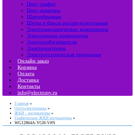
Цвет графит
Цвет шампань
Шарообразные
Щиты и боксы распределительные
Электромеханические компоненты
Электронные компоненты
Электрообогреватели
Электропатроны
Электротехническая продукция
Онлайн заказ
Корзина
Оплата
Доставка
Контакты
info@electrony.ru
Главная
Оптоэлектроника
ЖКИ - индикаторы
Графические ЖКИ индикаторы
WG12864A-YGH-V#N