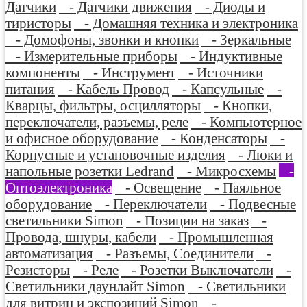
Датчики
- Датчики движения
- Диоды и
тиристоры
- Домашняя техника и электроника
- Домофоны, звонки и кнопки
- Зеркальные
- Измерительные приборы
- Индуктивные
компоненты
- Инструмент
- Источники
питания
- Кабель Провод
- Капсульные
-
Кварцы, фильтры, осцилляторы
- Кнопки,
переключатели, разъемы, реле
- Компьютерное
и офисное оборудование
- Конденсаторы
-
Корпусные и установочные изделия
- Люки и
напольные розетки Ledrand
- Микросхемы
-
Оптоэлектроника
- Освещение
- Паяльное
оборудование
- Переключатели
- Подвесные
светильники Simon
- Позиции на заказ
-
Провода, шнуры, кабели
- Промышленная
автоматизация
- Разъемы, Соединители
-
Резисторы
- Реле
- Розетки Выключатели
-
Светильники даунлайт Simon
- Светильники
для витрин и экспозиций Simon
-