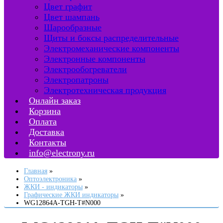
Цвет графит
Цвет шампань
Шарообразные
Щиты и боксы распределительные
Электромеханические компоненты
Электронные компоненты
Электрообогреватели
Электропатроны
Электротехническая продукция
Онлайн заказ
Корзина
Оплата
Доставка
Контакты
info@electrony.ru
Главная
Оптоэлектроника
ЖКИ - индикаторы
Графические ЖКИ индикаторы
WG12864A-TGH-T#N000