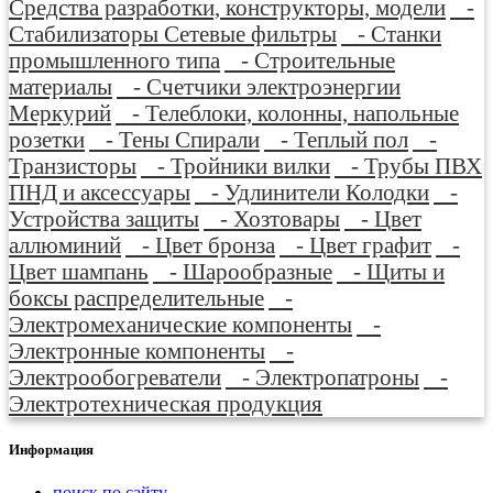
Средства разработки, конструкторы, модели
-
Стабилизаторы Сетевые фильтры
- Станки
промышленного типа
- Строительные
материалы
- Счетчики электроэнергии
Меркурий
- Телеблоки, колонны, напольные
розетки
- Тены Спирали
- Теплый пол
-
Транзисторы
- Тройники вилки
- Трубы ПВХ
ПНД и аксессуары
- Удлинители Колодки
-
Устройства защиты
- Хозтовары
- Цвет
аллюминий
- Цвет бронза
- Цвет графит
-
Цвет шампань
- Шарообразные
- Щиты и
боксы распределительные
-
Электромеханические компоненты
-
Электронные компоненты
-
Электрообогреватели
- Электропатроны
-
Электротехническая продукция
Информация
поиск по сайту