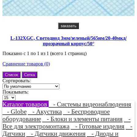
заказать
L-132XGC, Светодиод 3мм/зеленый/565нм/20-40мкд/
прозрачный корпус/50°
Показано с 1 по 1 из 1 (всего 1 страниц)
Сравнение товаров (0)
Список
Сетка
Сортировать:
Показывать:
Каталог товаров
- Системы видеонаблюдения
- Globe
- Акустика
- Беспроводное
оборудование
- Блоки и элементы питания
-
Все для электромонтажа
- Готовые изделия
-
Датчики
- Датчики движения
- Диоды и