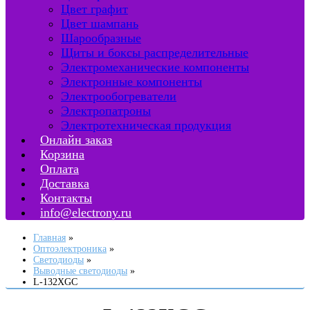
Цвет графит
Цвет шампань
Шарообразные
Щиты и боксы распределительные
Электромеханические компоненты
Электронные компоненты
Электрообогреватели
Электропатроны
Электротехническая продукция
Онлайн заказ
Корзина
Оплата
Доставка
Контакты
info@electrony.ru
Главная
Оптоэлектроника
Светодиоды
Выводные светодиоды
L-132XGC