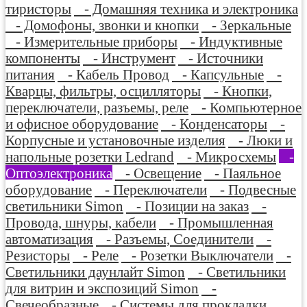
тиристоры
- Домашняя техника и электроника
- Домофоны, звонки и кнопки
- Зеркальные
- Измерительные приборы
- Индуктивные
компоненты
- Инструмент
- Источники
питания
- Кабель Провод
- Капсульные
-
Кварцы, фильтры, осцилляторы
- Кнопки,
переключатели, разъемы, реле
- Компьютерное
и офисное оборудование
- Конденсаторы
-
Корпусные и установочные изделия
- Люки и
напольные розетки Ledrand
- Микросхемы
-
Оптоэлектроника
- Освещение
- Паяльное
оборудование
- Переключатели
- Подвесные
светильники Simon
- Позиции на заказ
-
Провода, шнуры, кабели
- Промышленная
автоматизация
- Разъемы, Соединители
-
Резисторы
- Реле
- Розетки Выключатели
-
Светильники даунлайт Simon
- Светильники
для витрин и экспозиций Simon
-
Свечеобразные
- Системы для прокладки