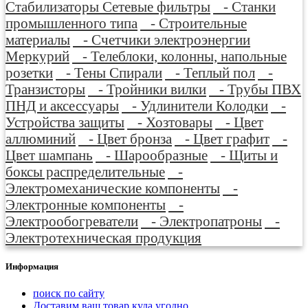
Стабилизаторы Сетевые фильтры
- Станки
промышленного типа
- Строительные
материалы
- Счетчики электроэнергии
Меркурий
- Телеблоки, колонны, напольные
розетки
- Тены Спирали
- Теплый пол
-
Транзисторы
- Тройники вилки
- Трубы ПВХ
ПНД и аксессуары
- Удлинители Колодки
-
Устройства защиты
- Хозтовары
- Цвет
аллюминий
- Цвет бронза
- Цвет графит
-
Цвет шампань
- Шарообразные
- Щиты и
боксы распределительные
-
Электромеханические компоненты
-
Электронные компоненты
-
Электрообогреватели
- Электропатроны
-
Электротехническая продукция
Информация
поиск по сайту
Доставим ваш товар куда угодно