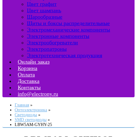
Цвет графит
Цвет шампань
Шарообразные
Щиты и боксы распределительные
Электромеханические компоненты
Электронные компоненты
Электрообогреватели
Электропатроны
Электротехническая продукция
Онлайн заказ
Корзина
Оплата
Доставка
Контакты
info@electrony.ru
Главная
Оптоэлектроника
Светодиоды
SMD светодиоды
LBW5AM-GYHY-25