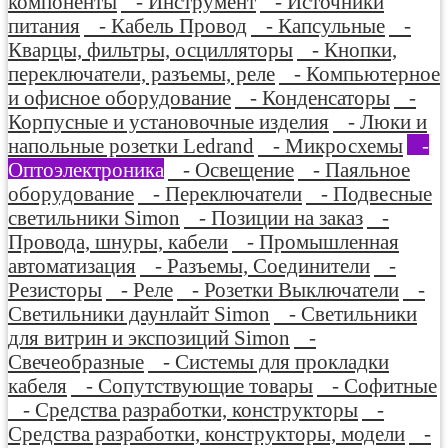
компоненты
- Инструмент
- Источники
питания
- Кабель Провод
- Капсульные
-
Кварцы, фильтры, осцилляторы
- Кнопки,
переключатели, разъемы, реле
- Компьютерное
и офисное оборудование
- Конденсаторы
-
Корпусные и установочные изделия
- Люки и
напольные розетки Ledrand
- Микросхемы
-
Оптоэлектроника
- Освещение
- Паяльное
оборудование
- Переключатели
- Подвесные
светильники Simon
- Позиции на заказ
-
Провода, шнуры, кабели
- Промышленная
автоматизация
- Разъемы, Соединители
-
Резисторы
- Реле
- Розетки Выключатели
-
Светильники даунлайт Simon
- Светильники
для витрин и экспозиций Simon
-
Свечеобразные
- Системы для прокладки
кабеля
- Сопутствующие товары
- Софитные
- Средства разработки, конструкторы
-
Средства разработки, конструкторы, модели
-