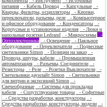
компоненты
- Инструмент
- Источники
питания
- Кабель Провод
- Капсульные
-
Кварцы, фильтры, осцилляторы
- Кнопки,
переключатели, разъемы, реле
- Компьютерное
и офисное оборудование
- Конденсаторы
-
Корпусные и установочные изделия
- Люки и
напольные розетки Ledrand
- Микросхемы
-
Оптоэлектроника
- Освещение
- Паяльное
оборудование
- Переключатели
- Подвесные
светильники Simon
- Позиции на заказ
-
Провода, шнуры, кабели
- Промышленная
автоматизация
- Разъемы, Соединители
-
Резисторы
- Реле
- Розетки Выключатели
-
Светильники даунлайт Simon
- Светильники
для витрин и экспозиций Simon
-
Свечеобразные
- Системы для прокладки
кабеля
- Сопутствующие товары
- Софитные
- Средства разработки, конструкторы
-
Средства разработки, конструкторы, модели
-