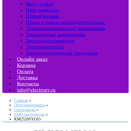
Цвет графит
Цвет шампань
Шарообразные
Щиты и боксы распределительные
Электромеханические компоненты
Электронные компоненты
Электрообогреватели
Электропатроны
Электротехническая продукция
Онлайн заказ
Корзина
Оплата
Доставка
Контакты
info@electrony.ru
Главная
Оптоэлектроника
Светодиоды
SMD светодиоды
KM2520SYC03