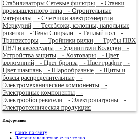
Стабилизаторы Сетевые фильтры
- Станки
промышленного типа
- Строительные
материалы
- Счетчики электроэнергии
Меркурий
- Телеблоки, колонны, напольные
розетки
- Тены Спирали
- Теплый пол
-
Транзисторы
- Тройники вилки
- Трубы ПВХ
ПНД и аксессуары
- Удлинители Колодки
-
Устройства защиты
- Хозтовары
- Цвет
аллюминий
- Цвет бронза
- Цвет графит
-
Цвет шампань
- Шарообразные
- Щиты и
боксы распределительные
-
Электромеханические компоненты
-
Электронные компоненты
-
Электрообогреватели
- Электропатроны
-
Электротехническая продукция
Информация
поиск по сайту
Доставим ваш товар куда угодно