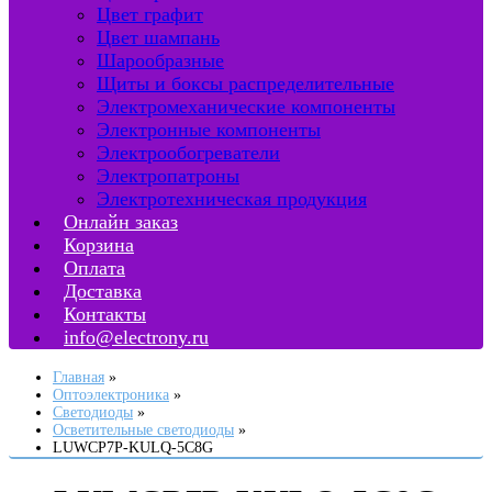
Цвет графит
Цвет шампань
Шарообразные
Щиты и боксы распределительные
Электромеханические компоненты
Электронные компоненты
Электрообогреватели
Электропатроны
Электротехническая продукция
Онлайн заказ
Корзина
Оплата
Доставка
Контакты
info@electrony.ru
Главная
Оптоэлектроника
Светодиоды
Осветительные светодиоды
LUWCP7P-KULQ-5C8G