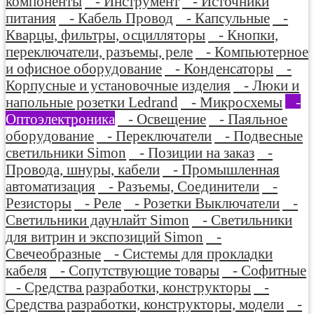
компоненты
- Инструмент
- Источники
питания
- Кабель Провод
- Капсульные
-
Кварцы, фильтры, осцилляторы
- Кнопки,
переключатели, разъемы, реле
- Компьютерное
и офисное оборудование
- Конденсаторы
-
Корпусные и установочные изделия
- Люки и
напольные розетки Ledrand
- Микросхемы
-
Оптоэлектроника
- Освещение
- Паяльное
оборудование
- Переключатели
- Подвесные
светильники Simon
- Позиции на заказ
-
Провода, шнуры, кабели
- Промышленная
автоматизация
- Разъемы, Соединители
-
Резисторы
- Реле
- Розетки Выключатели
-
Светильники даунлайт Simon
- Светильники
для витрин и экспозиций Simon
-
Свечеобразные
- Системы для прокладки
кабеля
- Сопутствующие товары
- Софитные
- Средства разработки, конструкторы
-
Средства разработки, конструкторы, модели
-