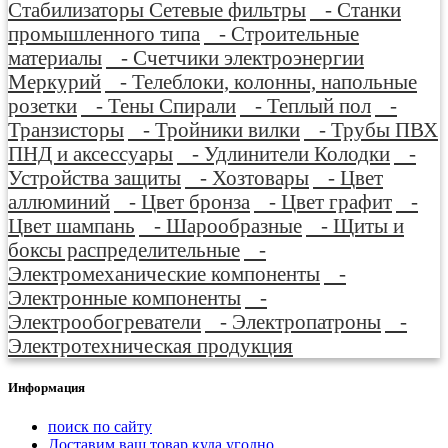
Стабилизаторы Сетевые фильтры
- Станки
промышленного типа
- Строительные
материалы
- Счетчики электроэнергии
Меркурий
- Телеблоки, колонны, напольные
розетки
- Тены Спирали
- Теплый пол
-
Транзисторы
- Тройники вилки
- Трубы ПВХ
ПНД и аксессуары
- Удлинители Колодки
-
Устройства защиты
- Хозтовары
- Цвет
аллюминий
- Цвет бронза
- Цвет графит
-
Цвет шампань
- Шарообразные
- Щиты и
боксы распределительные
-
Электромеханические компоненты
-
Электронные компоненты
-
Электрообогреватели
- Электропатроны
-
Электротехническая продукция
Информация
поиск по сайту
Доставим ваш товар куда угодно