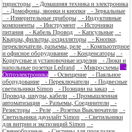
тиристоры
- Домашняя техника и электроника
- Домофоны, звонки и кнопки
- Зеркальные
- Измерительные приборы
- Индуктивные
компоненты
- Инструмент
- Источники
питания
- Кабель Провод
- Капсульные
-
Кварцы, фильтры, осцилляторы
- Кнопки,
переключатели, разъемы, реле
- Компьютерное
и офисное оборудование
- Конденсаторы
-
Корпусные и установочные изделия
- Люки и
напольные розетки Ledrand
- Микросхемы
-
Оптоэлектроника
- Освещение
- Паяльное
оборудование
- Переключатели
- Подвесные
светильники Simon
- Позиции на заказ
-
Провода, шнуры, кабели
- Промышленная
автоматизация
- Разъемы, Соединители
-
Резисторы
- Реле
- Розетки Выключатели
-
Светильники даунлайт Simon
- Светильники
для витрин и экспозиций Simon
-
Свечеобразные
- Системы для прокладки