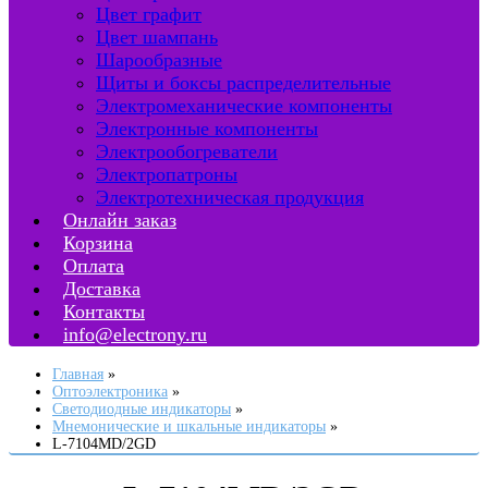
Цвет графит
Цвет шампань
Шарообразные
Щиты и боксы распределительные
Электромеханические компоненты
Электронные компоненты
Электрообогреватели
Электропатроны
Электротехническая продукция
Онлайн заказ
Корзина
Оплата
Доставка
Контакты
info@electrony.ru
Главная
Оптоэлектроника
Светодиодные индикаторы
Мнемонические и шкальные индикаторы
L-7104MD/2GD