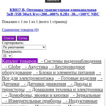
заказать
KB817-B, Оптопара транзисторная одноканальная
5кВ /35В 50мА Кус=200...400% 0.2Вт -30...+100°C NBC
Показано с 1 по 1 из 1 (всего 1 страниц)
Сравнение товаров (0)
Список
Сетка
Сортировать:
Показывать:
Каталог товаров
- Системы видеонаблюдения
- Globe
- Акустика
- Беспроводное
оборудование
- Блоки и элементы питания
-
Все для электромонтажа
- Готовые изделия
-
Датчики
- Датчики движения
- Диоды и
тиристоры
- Домашняя техника и электроника
- Домофоны, звонки и кнопки
- Зеркальные
- Измерительные приборы
- Индуктивные