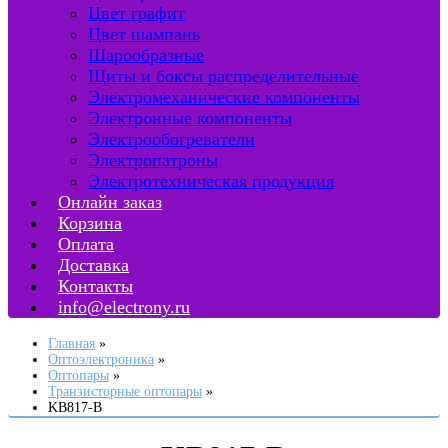
Цвет графит
Цвет шампань
Шарообразные
Щиты и боксы распределительные
Электромеханические компоненты
Электронные компоненты
Электрообогреватели
Электропатроны
Электротехническая продукция
Онлайн заказ
Корзина
Оплата
Доставка
Контакты
info@electrony.ru
Главная
Оптоэлектроника
Оптопары
Транзисторные оптопары
KB817-B