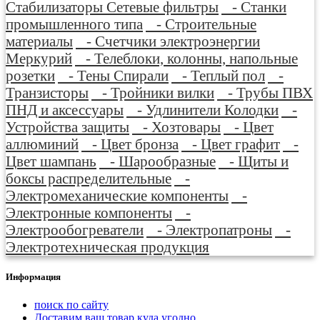
Стабилизаторы Сетевые фильтры
- Станки
промышленного типа
- Строительные
материалы
- Счетчики электроэнергии
Меркурий
- Телеблоки, колонны, напольные
розетки
- Тены Спирали
- Теплый пол
-
Транзисторы
- Тройники вилки
- Трубы ПВХ
ПНД и аксессуары
- Удлинители Колодки
-
Устройства защиты
- Хозтовары
- Цвет
аллюминий
- Цвет бронза
- Цвет графит
-
Цвет шампань
- Шарообразные
- Щиты и
боксы распределительные
-
Электромеханические компоненты
-
Электронные компоненты
-
Электрообогреватели
- Электропатроны
-
Электротехническая продукция
Информация
поиск по сайту
Доставим ваш товар куда угодно