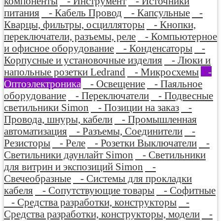
компоненты
- Инструмент
- Источники
питания
- Кабель Провод
- Капсульные
-
Кварцы, фильтры, осцилляторы
- Кнопки,
переключатели, разъемы, реле
- Компьютерное
и офисное оборудование
- Конденсаторы
-
Корпусные и установочные изделия
- Люки и
напольные розетки Ledrand
- Микросхемы
-
Оптоэлектроника
- Освещение
- Паяльное
оборудование
- Переключатели
- Подвесные
светильники Simon
- Позиции на заказ
-
Провода, шнуры, кабели
- Промышленная
автоматизация
- Разъемы, Соединители
-
Резисторы
- Реле
- Розетки Выключатели
-
Светильники даунлайт Simon
- Светильники
для витрин и экспозиций Simon
-
Свечеобразные
- Системы для прокладки
кабеля
- Сопутствующие товары
- Софитные
- Средства разработки, конструкторы
-
Средства разработки, конструкторы, модели
-