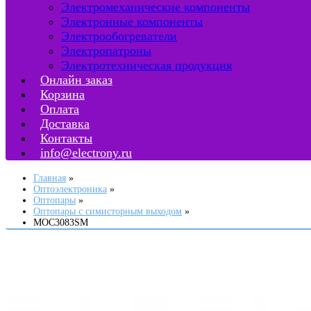
Электромеханические компоненты
Электронные компоненты
Электрообогреватели
Электропатроны
Электротехническая продукция
Онлайн заказ
Корзина
Оплата
Доставка
Контакты
info@electrony.ru
Главная
Оптоэлектроника
Оптопары
Оптопары с симисторным выходом
MOC3083SM