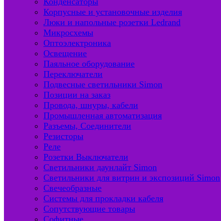
Конденсаторы
Корпусные и установочные изделия
Люки и напольные розетки Ledrand
Микросхемы
Оптоэлектроника
Освещение
Паяльное оборудование
Переключатели
Подвесные светильники Simon
Позиции на заказ
Провода, шнуры, кабели
Промышленная автоматизация
Разъемы, Соединители
Резисторы
Реле
Розетки Выключатели
Светильники даунлайт Simon
Светильники для витрин и экспозиций Simon
Свечеобразные
Системы для прокладки кабеля
Сопутствующие товары
Софитные