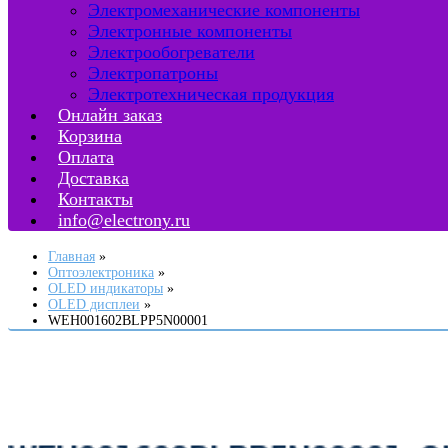
Электромеханические компоненты
Электронные компоненты
Электрообогреватели
Электропатроны
Электротехническая продукция
Онлайн заказ
Корзина
Оплата
Доставка
Контакты
info@electrony.ru
Главная
Оптоэлектроника
OLED индикаторы
OLED дисплеи
WEH001602BLPP5N00001