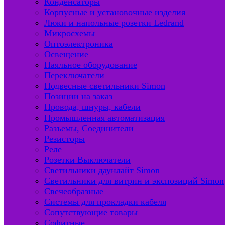
Конденсаторы
Корпусные и установочные изделия
Люки и напольные розетки Ledrand
Микросхемы
Оптоэлектроника
Освещение
Паяльное оборудование
Переключатели
Подвесные светильники Simon
Позиции на заказ
Провода, шнуры, кабели
Промышленная автоматизация
Разъемы, Соединители
Резисторы
Реле
Розетки Выключатели
Светильники даунлайт Simon
Светильники для витрин и экспозиций Simon
Свечеобразные
Системы для прокладки кабеля
Сопутствующие товары
Софитные