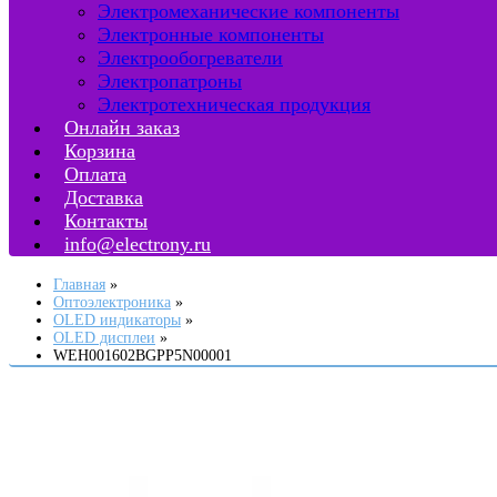
Электромеханические компоненты
Электронные компоненты
Электрообогреватели
Электропатроны
Электротехническая продукция
Онлайн заказ
Корзина
Оплата
Доставка
Контакты
info@electrony.ru
Главная
Оптоэлектроника
OLED индикаторы
OLED дисплеи
WEH001602BGPP5N00001