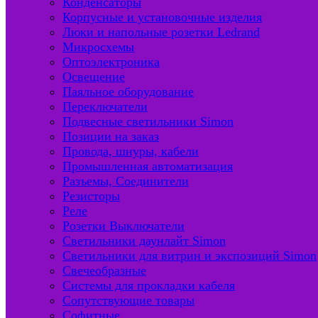
Конденсаторы
Корпусные и установочные изделия
Люки и напольные розетки Ledrand
Микросхемы
Оптоэлектроника
Освещение
Паяльное оборудование
Переключатели
Подвесные светильники Simon
Позиции на заказ
Провода, шнуры, кабели
Промышленная автоматизация
Разъемы, Соединители
Резисторы
Реле
Розетки Выключатели
Светильники даунлайт Simon
Светильники для витрин и экспозиций Simon
Свечеобразные
Системы для прокладки кабеля
Сопутствующие товары
Софитные