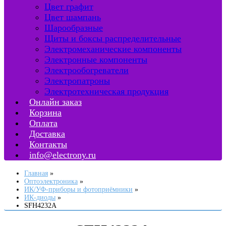
Цвет графит
Цвет шампань
Шарообразные
Щиты и боксы распределительные
Электромеханические компоненты
Электронные компоненты
Электрообогреватели
Электропатроны
Электротехническая продукция
Онлайн заказ
Корзина
Оплата
Доставка
Контакты
info@electrony.ru
Главная
Оптоэлектроника
ИК/УФ-приборы и фотоприёмники
ИК-диоды
SFH4232A