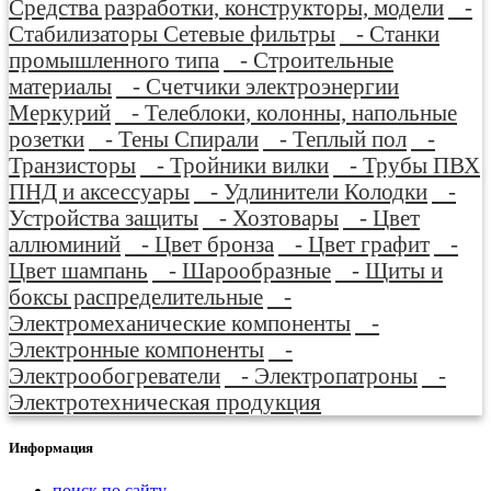
Средства разработки, конструкторы, модели
-
Стабилизаторы Сетевые фильтры
- Станки
промышленного типа
- Строительные
материалы
- Счетчики электроэнергии
Меркурий
- Телеблоки, колонны, напольные
розетки
- Тены Спирали
- Теплый пол
-
Транзисторы
- Тройники вилки
- Трубы ПВХ
ПНД и аксессуары
- Удлинители Колодки
-
Устройства защиты
- Хозтовары
- Цвет
аллюминий
- Цвет бронза
- Цвет графит
-
Цвет шампань
- Шарообразные
- Щиты и
боксы распределительные
-
Электромеханические компоненты
-
Электронные компоненты
-
Электрообогреватели
- Электропатроны
-
Электротехническая продукция
Информация
поиск по сайту