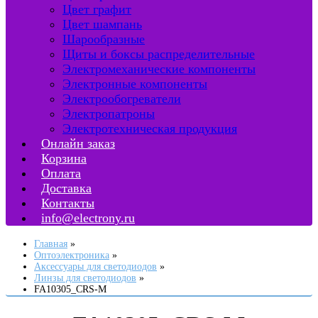
Цвет графит
Цвет шампань
Шарообразные
Щиты и боксы распределительные
Электромеханические компоненты
Электронные компоненты
Электрообогреватели
Электропатроны
Электротехническая продукция
Онлайн заказ
Корзина
Оплата
Доставка
Контакты
info@electrony.ru
Главная
Оптоэлектроника
Аксессуары для светодиодов
Линзы для светодиодов
FA10305_CRS-M