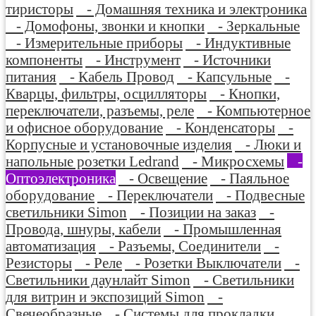
тиристоры
- Домашняя техника и электроника
- Домофоны, звонки и кнопки
- Зеркальные
- Измерительные приборы
- Индуктивные
компоненты
- Инструмент
- Источники
питания
- Кабель Провод
- Капсульные
-
Кварцы, фильтры, осцилляторы
- Кнопки,
переключатели, разъемы, реле
- Компьютерное
и офисное оборудование
- Конденсаторы
-
Корпусные и установочные изделия
- Люки и
напольные розетки Ledrand
- Микросхемы
-
Оптоэлектроника
- Освещение
- Паяльное
оборудование
- Переключатели
- Подвесные
светильники Simon
- Позиции на заказ
-
Провода, шнуры, кабели
- Промышленная
автоматизация
- Разъемы, Соединители
-
Резисторы
- Реле
- Розетки Выключатели
-
Светильники даунлайт Simon
- Светильники
для витрин и экспозиций Simon
-
Свечеобразные
- Системы для прокладки