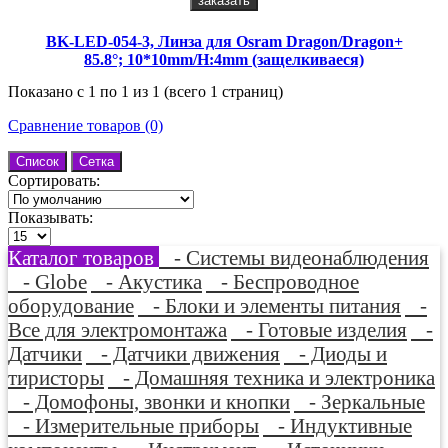
заказать
BK-LED-054-3, Линза для Osram Dragon/Dragon+
85.8°; 10*10mm/H:4mm (защелкиваеся)
Показано с 1 по 1 из 1 (всего 1 страниц)
Сравнение товаров (0)
Список
Сетка
Сортировать:
Показывать:
Каталог товаров
- Системы видеонаблюдения
- Globe
- Акустика
- Беспроводное
оборудование
- Блоки и элементы питания
-
Все для электромонтажа
- Готовые изделия
-
Датчики
- Датчики движения
- Диоды и
тиристоры
- Домашняя техника и электроника
- Домофоны, звонки и кнопки
- Зеркальные
- Измерительные приборы
- Индуктивные