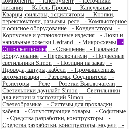
компоненты
- Инструмент
- Источники
питания
- Кабель Провод
- Капсульные
-
Кварцы, фильтры, осцилляторы
- Кнопки,
переключатели, разъемы, реле
- Компьютерное
и офисное оборудование
- Конденсаторы
-
Корпусные и установочные изделия
- Люки и
напольные розетки Ledrand
- Микросхемы
-
Оптоэлектроника
- Освещение
- Паяльное
оборудование
- Переключатели
- Подвесные
светильники Simon
- Позиции на заказ
-
Провода, шнуры, кабели
- Промышленная
автоматизация
- Разъемы, Соединители
-
Резисторы
- Реле
- Розетки Выключатели
-
Светильники даунлайт Simon
- Светильники
для витрин и экспозиций Simon
-
Свечеобразные
- Системы для прокладки
кабеля
- Сопутствующие товары
- Софитные
- Средства разработки, конструкторы
-
Средства разработки, конструкторы, модели
-