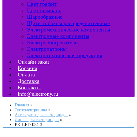
Цвет графит
Цвет шампань
Шарообразные
Щиты и боксы распределительные
Электромеханические компоненты
Электронные компоненты
Электрообогреватели
Электропатроны
Электротехническая продукция
Онлайн заказ
Корзина
Оплата
Доставка
Контакты
info@electrony.ru
Главная
Оптоэлектроника
Аксессуары для светодиодов
Линзы для светодиодов
BK-LED-054-3