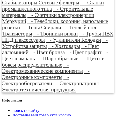
Стабилизаторы Сетевые фильтры
- Станки
промышленного типа
- Строительные
материалы
- Счетчики электроэнергии
Меркурий
- Телеблоки, колонны, напольные
розетки
- Тены Спирали
- Теплый пол
-
Транзисторы
- Тройники вилки
- Трубы ПВХ
ПНД и аксессуары
- Удлинители Колодки
-
Устройства защиты
- Хозтовары
- Цвет
аллюминий
- Цвет бронза
- Цвет графит
-
Цвет шампань
- Шарообразные
- Щиты и
боксы распределительные
-
Электромеханические компоненты
-
Электронные компоненты
-
Электрообогреватели
- Электропатроны
-
Электротехническая продукция
Информация
поиск по сайту
Доставим ваш товар куда угодно